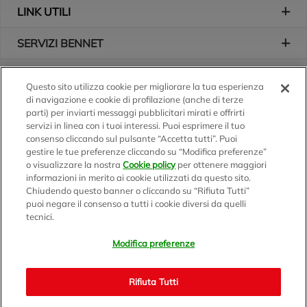
LINK UTILI
SERVIZI BENNET
L'AZIENDA
Questo sito utilizza cookie per migliorare la tua esperienza
di navigazione e cookie di profilazione (anche di terze
Logo Bennet
Seguici sui nostri canali
parti) per inviarti messaggi pubblicitari mirati e offrirti
servizi in linea con i tuoi interessi. Puoi esprimere il tuo
consenso cliccando sul pulsante “Accetta tutti”. Puoi
gestire le tue preferenze cliccando su “Modifica preferenze”
o visualizzare la nostra
Cookie policy
per ottenere maggiori
Scarica l'app
informazioni in merito ai cookie utilizzati da questo sito.
Chiudendo questo banner o cliccando su “Rifiuta Tutti”
puoi negare il consenso a tutti i cookie diversi da quelli
tecnici.
Modifica preferenze
BENNET S.p.A.
Sede Amministrativa e Commerciale: Via Enzo Ratti, 2 - 22070
Rifiuta Tutti
Montano Lucino (CO)
Capitale Sociale € 12.310.020,00 i.v. C.F./P.IVA e R.I. di Milano,