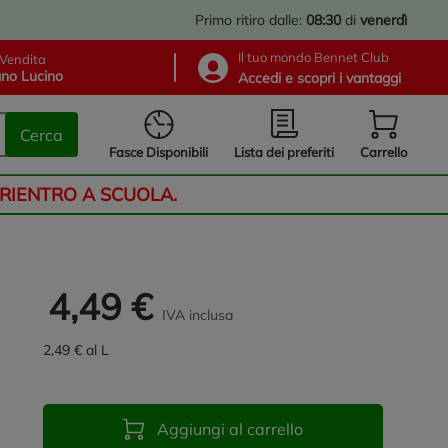
Primo ritiro dalle:
08:30
di
venerdì
Il tuo mondo Bennet Club
Vendita
no Lucino
Accedi e scopri i vantaggi
Cerca
Lista dei preferiti
Fasce Disponibili
Carrello
 RIENTRO A SCUOLA.
4,49 €
IVA inclusa
2,49 € al L
Aggiungi al carrello