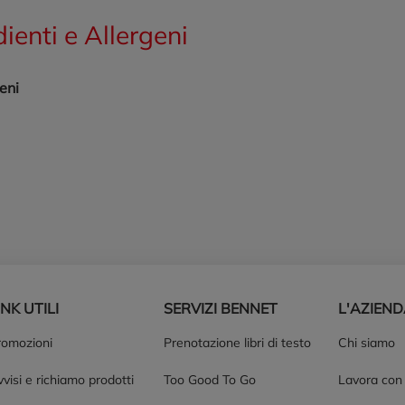
dienti e Allergeni
eni
INK UTILI
SERVIZI BENNET
L'AZIEN
romozioni
Prenotazione libri di testo
Chi siamo
visi e richiamo prodotti
Too Good To Go
Lavora con