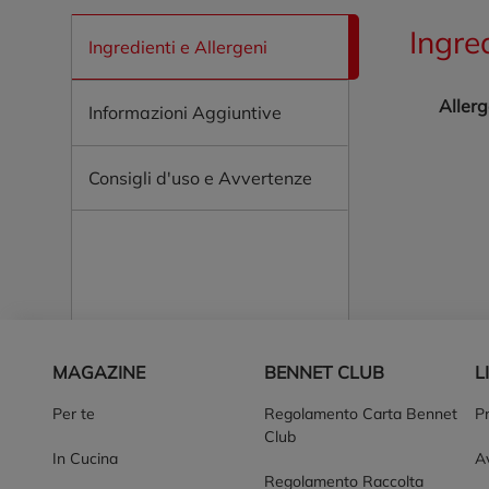
Ingre
Ingredienti e Allergeni
Allerg
Informazioni Aggiuntive
Consigli d'uso e Avvertenze
Piè di pagina
MAGAZINE
BENNET CLUB
L
Per te
Regolamento Carta Bennet
P
Club
In Cucina
Av
Regolamento Raccolta