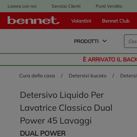
Lavora con noi
Servizio Clienti
Punti Vendita
Volantini
Bennet Club
Logo Bennet - Torna alla homepage
PRODOTTI
È ARRIVATO IL BAC
cura della casa
/
detersivi bucato
/
deters
Detersivo Liquido Per
Lavatrice Classico Dual
Power 45 Lavaggi
DUAL POWER