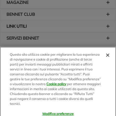
MAGAZINE
BENNET CLUB
LINK UTILI
SERVIZI BENNET
L'AZIENDA
Questo sito utilizza cookie per migliorare la tua esperienza
di navigazione e cookie di profilazione (anche di terze
Logo Bennet
Seguici sui nostri canali
parti) per inviarti messaggi pubblicitari mirati e offrirti
servizi in linea con i tuoi interessi. Puoi esprimere il tuo
consenso cliccando sul pulsante “Accetta tutti”. Puoi
gestire le tue preferenze cliccando su “Modifica preferenze”
o visualizzare la nostra
Cookie policy
per ottenere maggiori
Scarica l'app
informazioni in merito ai cookie utilizzati da questo sito.
Chiudendo questo banner o cliccando su “Rifiuta Tutti”
puoi negare il consenso a tutti i cookie diversi da quelli
tecnici.
Modifica preferenze