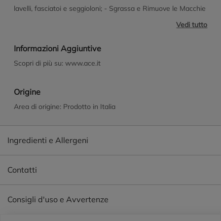
lavelli, fasciatoi e seggioloni; - Sgrassa e Rimuove le Macchie
d'Acqua da tutte le superfici di bagno e cucina; - Smacchia le
Vedi tutto
macchie più ostinate anche dai capi colorati e delicati come i
colletti e i polsini delle camicie. Non è un prodotto
Informazioni Aggiuntive
disinfettante. Rimuove germi e batteri tramite azione
Scopri di più su: www.ace.it
meccanica. Funziona solo con lo spruzzino Ace
Origine
Area di origine: Prodotto in Italia
Ingredienti e Allergeni
Contatti
Consigli d'uso e Avvertenze
Piè di pagina