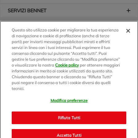
SERVIZI BENNET
L'AZIENDA
Questo sito utilizza cookie per migliorare la tua esperienza
di navigazione e cookie di profilazione (anche di terze
Logo Bennet
Seguici sui nostri canali
parti) per inviarti messaggi pubblicitari mirati e offrirti
servizi in linea con i tuoi interessi. Puoi esprimere il tuo
consenso cliccando sul pulsante “Accetta tutti”. Puoi
gestire le tue preferenze cliccando su “Modifica preferenze”
o visualizzare la nostra
Cookie policy
per ottenere maggiori
Scarica l'app
informazioni in merito ai cookie utilizzati da questo sito.
Chiudendo questo banner o cliccando su “Rifiuta Tutti”
puoi negare il consenso a tutti i cookie diversi da quelli
tecnici.
Modifica preferenze
BENNET S.p.A.
Sede Amministrativa e Commerciale: Via Enzo Ratti, 2 - 22070
Rifiuta Tutti
Montano Lucino (CO)
Capitale Sociale € 12.310.020,00 i.v. C.F./P.IVA e R.I. di Milano,
Monza Brianza e Lodi 07071700152 - REA MI 1137002 -
Accetta Tutti