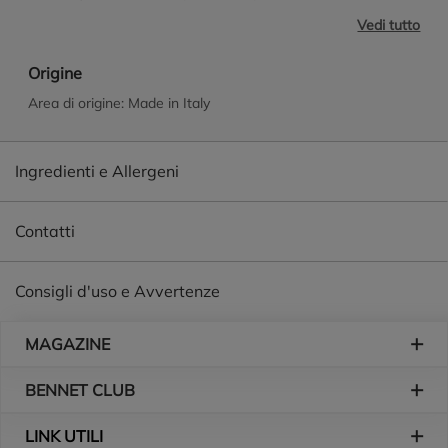
che all'esterno del WC. Grazie al suo innovativo trigger, puoi
Vedi tutto
usarlo anche sottosopra per raggiungere i punti più nascosti.
Un risultato impeccabile, facile e veloce! *rimozione
Origine
meccanica di germi e batteri
Area di origine: Made in Italy
Ingredienti e Allergeni
Contatti
Consigli d'uso e Avvertenze
Piè di pagina
MAGAZINE
BENNET CLUB
LINK UTILI