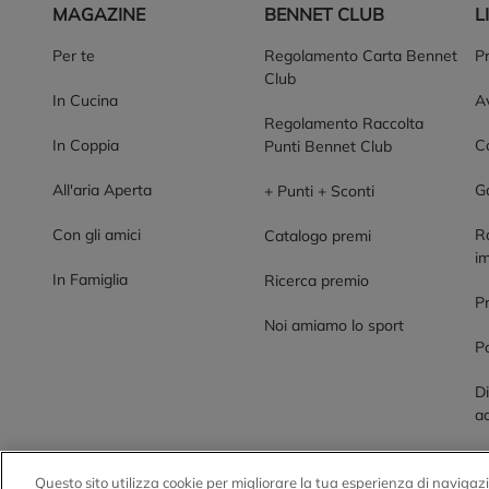
MAGAZINE
BENNET CLUB
L
Per te
Regolamento Carta Bennet
P
Club
In Cucina
Av
Regolamento Raccolta
In Coppia
Co
Punti Bennet Club
All'aria Aperta
G
+ Punti + Sconti
Con gli amici
R
Catalogo premi
im
In Famiglia
Ricerca premio
P
Noi amiamo lo sport
Po
Di
ac
Questo sito utilizza cookie per migliorare la tua esperienza di navigazi