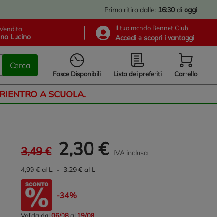
Primo ritiro dalle:
16:30
di
oggi
Il tuo mondo Bennet Club
Vendita
no Lucino
Accedi e scopri i vantaggi
Cerca
Lista dei preferiti
Fasce Disponibili
Carrello
 RIENTRO A SCUOLA.
2,30 €
3,49 €
IVA inclusa
4,99 € al L
- 3,29 € al L
-34%
Valida dal
06/08
al
19/08