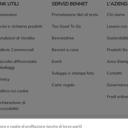
INK UTILI
SERVIZI BENNET
L'AZIEN
romozioni
Prenotazione libri di testo
Chi siamo
visi e richiamo prodotti
Too Good To Go
Lavora con
ndizioni di Vendita
Bennetdrive
Sostenibilit
allerie Commerciali
Bennet a casa
Prodotti B
accolta differenziata
Everli
Area Stam
ballaggi
Sviluppo e stampa foto
Contatti
rivacy
Carte regalo
Governanc
litica sui cookie
Frodi onlin
chiarazione di
cessibilità
one e cookie di profilazione (anche di terze parti)