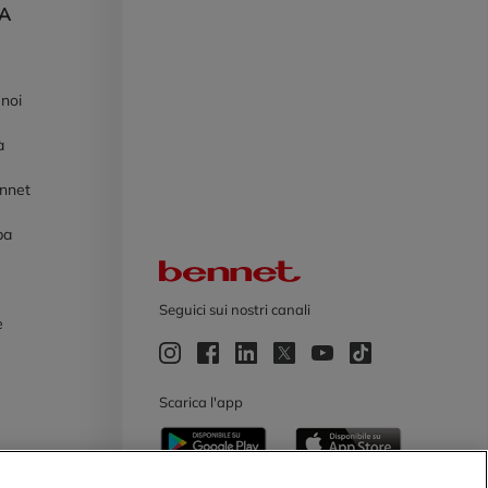
DA
 noi
à
ennet
pa
Logo Bennet
Seguici sui nostri canali
e
e
Scarica l'app