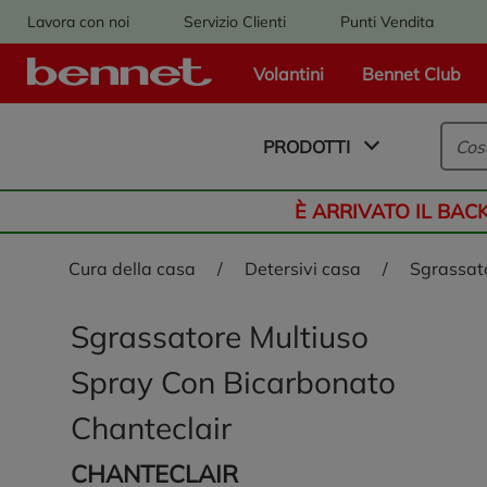
Lavora con noi
Servizio Clienti
Punti Vendita
Volantini
Bennet Club
Logo Bennet - Torna alla homepage
PRODOTTI
È ARRIVATO IL BAC
cura della casa
/
detersivi casa
/
sgrassat
Sgrassatore Multiuso
Spray Con Bicarbonato
Chanteclair
CHANTECLAIR