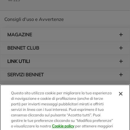
Consigli d'uso e Avvertenze
Piè di pagina
MAGAZINE
BENNET CLUB
LINK UTILI
SERVIZI BENNET
L'AZIENDA
Questo sito utilizza cookie per migliorare la tua esperienza
di navigazione e cookie di profilazione (anche di terze
Logo Bennet
Seguici sui nostri canali
parti) per inviarti messaggi pubblicitari mirati e offrirti
servizi in linea con i tuoi interessi. Puoi esprimere il tuo
consenso cliccando sul pulsante “Accetta tutti”. Puoi
gestire le tue preferenze cliccando su “Modifica preferenze”
o visualizzare la nostra
Cookie policy
per ottenere maggiori
Scarica l'app