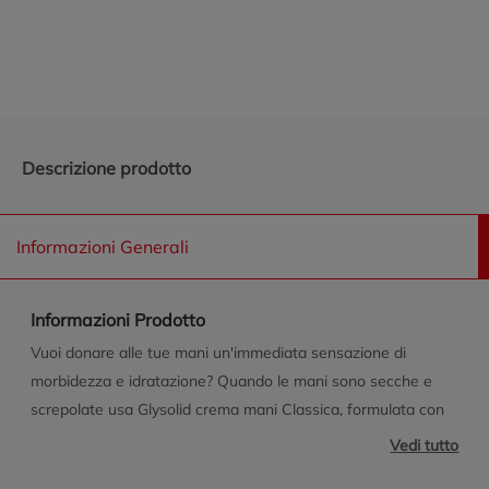
Promozioni in evidenza
Descrizione prodotto
Informazioni Generali
Informazioni Prodotto
Vuoi donare alle tue mani un'immediata sensazione di
morbidezza e idratazione? Quando le mani sono secche e
screpolate usa Glysolid crema mani Classica, formulata con
oli emollienti e il 38% di glicerina, aiuta a rigenerare la tua
Vedi tutto
pelle e proteggerla dagli agenti esterni per un sollievo