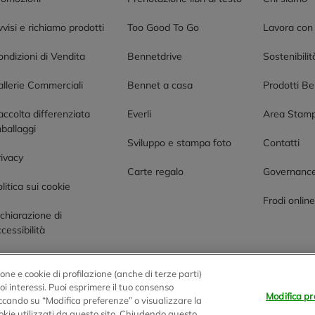
visi e richiamo prodotti
Too Good To Go
Lavora con
ndizioni di Vendita
Bennetdrive
Sostenibilit
allerie Commerciali
Bennet a casa
Prodotti B
accolta differenziata
Everli
Area Stam
ballaggi
Sviluppo e stampa foto
Contatti
rivacy
Carte regalo
Governanc
litica sui cookie
Frodi onlin
chiarazione di
cessibilità
one e cookie di profilazione (anche di terze parti)
tuoi interessi. Puoi esprimere il tuo consenso
Modifica pr
liccando su “Modifica preferenze” o visualizzare la
0 Montano Lucino (CO)
okie utilizzati da questo sito. Chiudendo questo