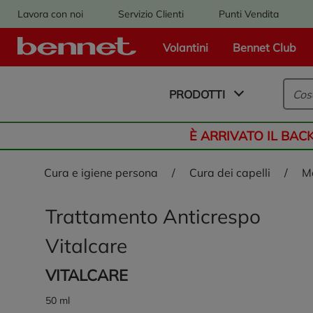
Lavora con noi
Servizio Clienti
Punti Vendita
Volantini
Bennet Club
Logo Bennet - Torna alla homepage
PRODOTTI
È ARRIVATO IL BAC
cura e igiene persona
/
cura dei capelli
/
Trattamento Anticrespo
Vitalcare
VITALCARE
50 ml