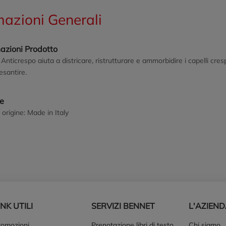
mazioni Generali
azioni Prodotto
o Anticrespo aiuta a districare, ristrutturare e ammorbidire i capelli cre
esantire.
ne
 origine: Made in Italy
INK UTILI
SERVIZI BENNET
L'AZIEN
romozioni
Prenotazione libri di testo
Chi siamo