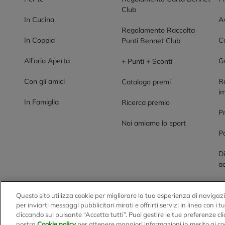
Club
In Cucina
Av
Regolamento Raccolta
In Coppia
Co
Punti Bennet Club
All'aria Aperta
G
+ Punti + Sconti
Con gli amici
R
Catalogo premi
im
In Famiglia
Ricerca premio
P
Noi amiamo lo sport
Po
Di
ac
Questo sito utilizza cookie per migliorare la tua esperienza di navigazi
BENNET S.p.A.
per inviarti messaggi pubblicitari mirati e offrirti servizi in linea con i 
cliccando sul pulsante “Accetta tutti”. Puoi gestire le tue preferenze c
Sede Amministrativa e Commerciale: Via Enzo Ratti, 2 - 2207
nostra
Cookie policy
per ottenere maggiori informazioni in merito ai co