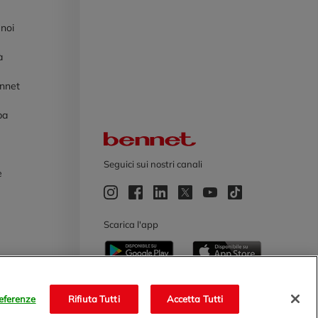
 noi
à
ennet
pa
Logo Bennet
Seguici sui nostri canali
e
e
Scarica l'app
eferenze
Rifiuta Tutti
Accetta Tutti