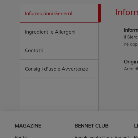
Infor
Informazioni Generali
Inform
Ingredienti e Allergeni
Il Sier
né app
Contatti
Origi
Consigli d'uso e Avvertenze
Area di
Piè di pagina
MAGAZINE
BENNET CLUB
L
Per te
Regolamento Carta Bennet
P