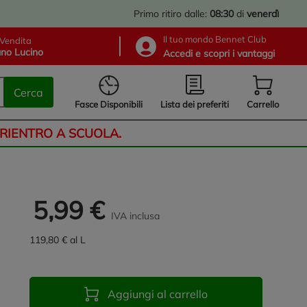
Primo ritiro dalle:
08:30
di
venerdì
Il tuo mondo Bennet Club
Vendita
no Lucino
Accedi e scopri i vantaggi
Cerca
Lista dei preferiti
Fasce Disponibili
Carrello
 RIENTRO A SCUOLA.
5,99 €
IVA inclusa
119,80 € al L
Aggiungi al carrello