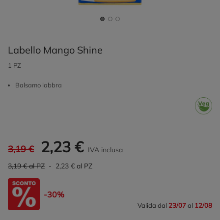
Labello Mango Shine
1 PZ
Balsamo labbra
2,23 €
3,19 €
IVA inclusa
3,19 € al PZ
- 2,23 € al PZ
-30%
Valida dal
23/07
al
12/08