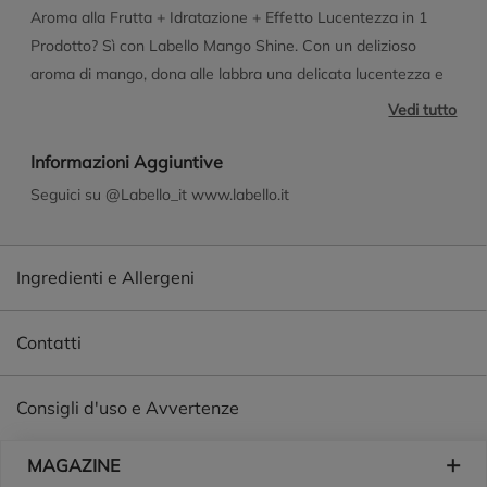
Aroma alla Frutta + Idratazione + Effetto Lucentezza in 1
Prodotto? Sì con Labello Mango Shine. Con un delizioso
aroma di mango, dona alle labbra una delicata lucentezza e
le protegge da freddo, vento e clima secco. 24 ore di
Vedi tutto
idratazione - clinicamente testato! Compatibilità cutanea
dermatologicamente approvata. Formula vegana* Con burro
Informazioni Aggiuntive
di karité da coltivazioni etiche** *Senza ingredienti di origine
Seguici su @Labello_it www.labello.it
animale **Commercio equo e solidale degli agricoltori
dell'Africa Occidentale Senza oli minerali Ci impegniamo per
un mondo senza test sugli animali*** Packaging in carta
Ingredienti e Allergeni
riciclata www.labello.com/sustainability ***Scopri di più su:
labello.com/sustainability
Contatti
Consigli d'uso e Avvertenze
Piè di pagina
MAGAZINE