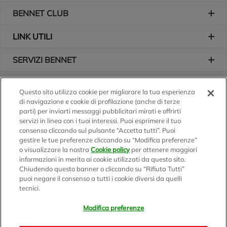
BENNET CLUB
LINK UTILI
SERVIZI BENNET
L'AZIENDA
Questo sito utilizza cookie per migliorare la tua esperienza
di navigazione e cookie di profilazione (anche di terze
Logo Bennet
Seguici sui nostri canali
parti) per inviarti messaggi pubblicitari mirati e offrirti
servizi in linea con i tuoi interessi. Puoi esprimere il tuo
consenso cliccando sul pulsante “Accetta tutti”. Puoi
gestire le tue preferenze cliccando su “Modifica preferenze”
o visualizzare la nostra
Cookie policy
per ottenere maggiori
Scarica l'app
informazioni in merito ai cookie utilizzati da questo sito.
Chiudendo questo banner o cliccando su “Rifiuta Tutti”
puoi negare il consenso a tutti i cookie diversi da quelli
tecnici.
Modifica preferenze
BENNET S.p.A.