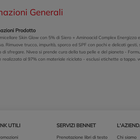
mazioni Generali
azioni Prodotto
icellare Skin Glow con 5% di Siero + Aminoacid Complex Energizza e i
a. Rimuove trucco, impurità, sporco ed SPF con pochi e delicati gesti, s
 di sfregare. Nivea si prende cura della tua pelle e del pianeta - Form
 realizzato al 97% con materiale riciclato - esclusi etichette a tappo. 
INK UTILI
SERVIZI BENNET
L'AZIEN
romozioni
Prenotazione libri di testo
Chi siamo