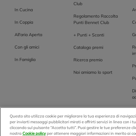
Club
In Cucina
Av
Regolamento Raccolta
In Coppia
Co
Punti Bennet Club
All'aria Aperta
G
+ Punti + Sconti
Con gli amici
R
Catalogo premi
im
In Famiglia
Ricerca premio
P
Noi amiamo lo sport
Po
Di
ac
Questo sito utilizza cookie per migliorare la tua esperienza di navigazi
BENNET S.p.A.
per inviarti messaggi pubblicitari mirati e offrirti servizi in linea con i 
cliccando sul pulsante “Accetta tutti”. Puoi gestire le tue preferenze c
Sede Amministrativa e Commerciale: Via Enzo Ratti, 2 - 2207
nostra
Cookie policy
per ottenere maggiori informazioni in merito ai co