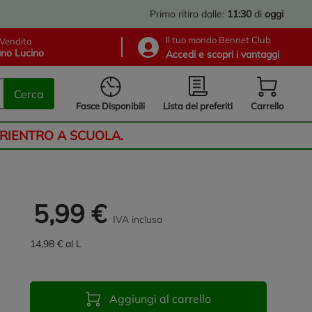
Primo ritiro dalle:
11:30
di
oggi
Il tuo mondo Bennet Club
Vendita
no Lucino
Accedi e scopri i vantaggi
Cerca
Lista dei preferiti
Fasce Disponibili
Carrello
 RIENTRO A SCUOLA.
5,99 €
IVA inclusa
14,98 € al L
Aggiungi al carrello