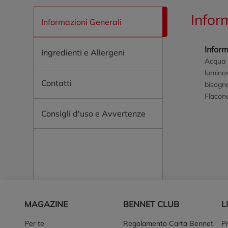
Infor
Informazioni Generali
Inform
Ingredienti e Allergeni
Acqua m
luminos
Contatti
bisogno
Flacone
Consigli d'uso e Avvertenze
Piè di pagina
MAGAZINE
BENNET CLUB
L
Per te
Regolamento Carta Bennet
P