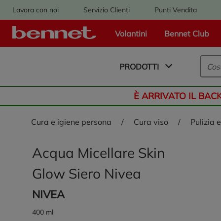
Lavora con noi
Servizio Clienti
Punti Vendita
Volantini
Bennet Club
Logo Bennet - Torna alla homepage
PRODOTTI
È ARRIVATO IL BAC
cura e igiene persona
/
cura viso
/
pulizia
Acqua Micellare Skin
Glow Siero Nivea
NIVEA
400 ml