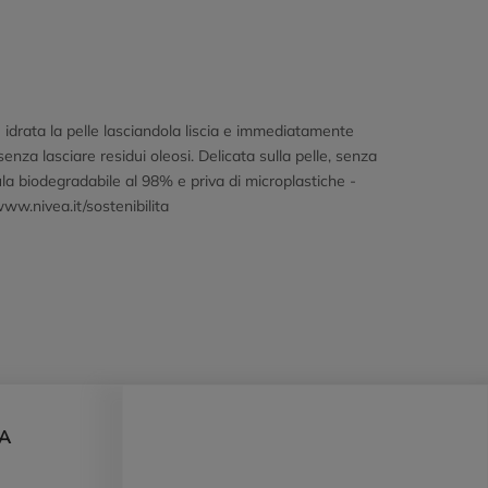
drata la pelle lasciandola liscia e immediatamente
enza lasciare residui oleosi. Delicata sulla pelle, senza
ula biodegradabile al 98% e priva di microplastiche -
www.nivea.it/sostenibilita
DA