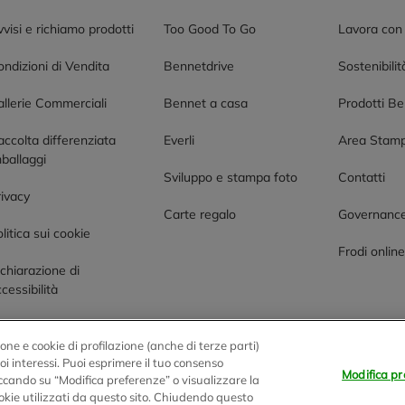
visi e richiamo prodotti
Too Good To Go
Lavora con
ndizioni di Vendita
Bennetdrive
Sostenibilit
allerie Commerciali
Bennet a casa
Prodotti B
accolta differenziata
Everli
Area Stam
ballaggi
Sviluppo e stampa foto
Contatti
rivacy
Carte regalo
Governanc
litica sui cookie
Frodi onlin
chiarazione di
cessibilità
one e cookie di profilazione (anche di terze parti)
tuoi interessi. Puoi esprimere il tuo consenso
Modifica pr
liccando su “Modifica preferenze” o visualizzare la
0 Montano Lucino (CO)
okie utilizzati da questo sito. Chiudendo questo