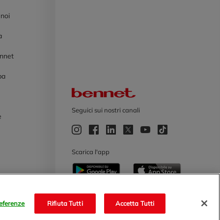
 noi
à
ennet
pa
Logo Bennet
Seguici sui nostri canali
e
e
Scarica l'app
eferenze
Rifiuta Tutti
Accetta Tutti