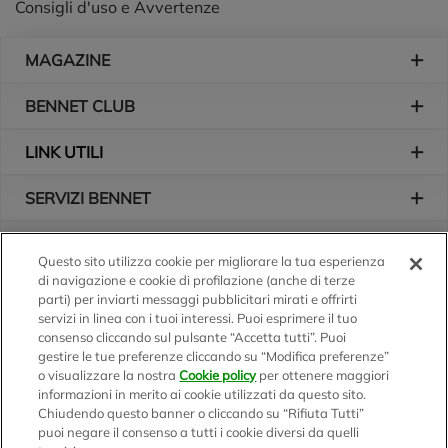
Consigli d'uso e Avvertenze
Piè di pagina
MAGAZINE
BENNET CLUB
LINK UTILI
SERVIZI BENNET
L'AZIENDA
Questo sito utilizza cookie per migliorare la tua esperienza
di navigazione e cookie di profilazione (anche di terze
Logo Bennet
Seguici sui nostri canali
parti) per inviarti messaggi pubblicitari mirati e offrirti
servizi in linea con i tuoi interessi. Puoi esprimere il tuo
consenso cliccando sul pulsante “Accetta tutti”. Puoi
gestire le tue preferenze cliccando su “Modifica preferenze”
o visualizzare la nostra
Cookie policy
per ottenere maggiori
Scarica l'app
informazioni in merito ai cookie utilizzati da questo sito.
Chiudendo questo banner o cliccando su “Rifiuta Tutti”
puoi negare il consenso a tutti i cookie diversi da quelli