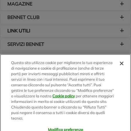
MAGAZINE
BENNET CLUB
LINK UTILI
SERVIZI BENNET
L'AZIENDA
Questo sito utilizza cookie per migliorare la tua esperienza
di navigazione e cookie di profilazione (anche di terze
Logo Bennet
Seguici sui nostri canali
parti) per inviarti messaggi pubblicitari mirati e offrirti
servizi in linea con i tuoi interessi. Puoi esprimere il tuo
consenso cliccando sul pulsante “Accetta tutti”. Puoi
gestire le tue preferenze cliccando su “Modifica preferenze”
o visualizzare la nostra
Cookie policy
per ottenere maggiori
Scarica l'app
informazioni in merito ai cookie utilizzati da questo sito.
Chiudendo questo banner o cliccando su “Rifiuta Tutti”
puoi negare il consenso a tutti i cookie diversi da quelli
tecnici.
Modifica preferenze