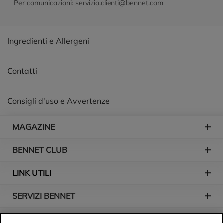
Per comunicazioni: servizio.clienti@bennet.com
Ingredienti e Allergeni
Contatti
Consigli d'uso e Avvertenze
Piè di pagina
MAGAZINE
BENNET CLUB
LINK UTILI
SERVIZI BENNET
L'AZIENDA