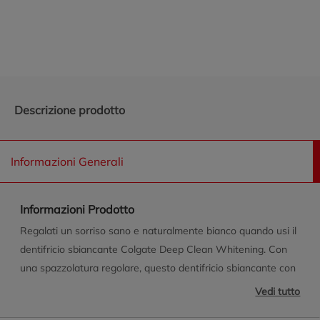
Promozioni in evidenza
Descrizione prodotto
Informazioni Generali
Informazioni Prodotto
Regalati un sorriso sano e naturalmente bianco quando usi il
dentifricio sbiancante Colgate Deep Clean Whitening. Con
una spazzolatura regolare, questo dentifricio sbiancante con
bicarbonato di sodio rimuove delicatamente le macchie
Vedi tutto
superficiali e la placca per rivelare un sorriso naturalmente