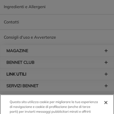
bianco. Il dentifricio combatte anche la carie e rinfresca la
Ingredienti e Allergeni
bocca. È stato inoltre clinicamente testato, ed è per questo
che il dentifricio al fluoro Colgate ti dà più motivi per
sorridere radiosamente.
Contatti
Consigli d'uso e Avvertenze
Piè di pagina
MAGAZINE
BENNET CLUB
LINK UTILI
SERVIZI BENNET
L'AZIENDA
Questo sito utilizza cookie per migliorare la tua esperienza
di navigazione e cookie di profilazione (anche di terze
Logo Bennet
Seguici sui nostri canali
parti) per inviarti messaggi pubblicitari mirati e offrirti