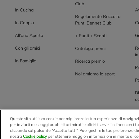
Club
In Cucina
Av
Regolamento Raccolta
In Coppia
Co
Punti Bennet Club
All'aria Aperta
G
+ Punti + Sconti
Con gli amici
R
Catalogo premi
im
In Famiglia
Ricerca premio
P
Noi amiamo lo sport
Po
Di
ac
Questo sito utilizza cookie per migliorare la tua esperienza di navigazi
BENNET S.p.A.
per inviarti messaggi pubblicitari mirati e offrirti servizi in linea con i 
cliccando sul pulsante “Accetta tutti”. Puoi gestire le tue preferenze c
Sede Amministrativa e Commerciale: Via Enzo Ratti, 2 - 2207
nostra
Cookie policy
per ottenere maggiori informazioni in merito ai co