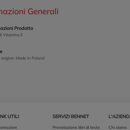
mazioni Generali
azioni Prodotto
di Vitamina E
ne
 origine: Made in Poland
INK UTILI
SERVIZI BENNET
L'AZIEN
romozioni
Prenotazione libri di testo
Chi siamo