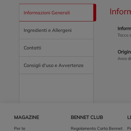
Infor
Informazioni Generali
Inform
Ingredienti e Allergeni
Tocco 
Contatti
Origi
Area di
Consigli d'uso e Avvertenze
Piè di pagina
MAGAZINE
BENNET CLUB
L
Per te
Regolamento Carta Bennet
P