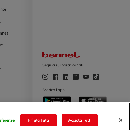
 noi
à
ennet
pa
Logo Bennet
Seguici sui nostri canali
e
e
Scarica l'app
eferenze
Rifiuta Tutti
Accetta Tutti