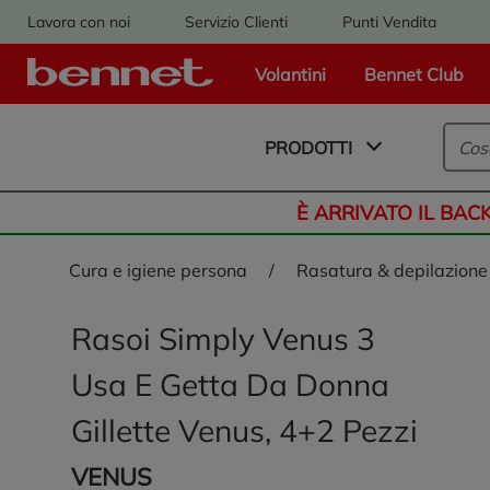
Lavora con noi
Servizio Clienti
Punti Vendita
Volantini
Bennet Club
Logo Bennet - Torna alla homepage
PRODOTTI
È ARRIVATO IL BAC
cura e igiene persona
/
rasatura & depilazione
Rasoi Simply Venus 3
Usa E Getta Da Donna
Gillette Venus, 4+2 Pezzi
VENUS