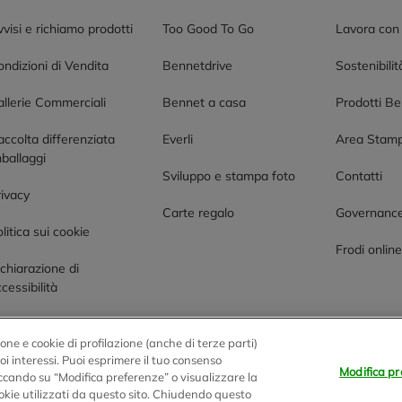
visi e richiamo prodotti
Too Good To Go
Lavora con
ndizioni di Vendita
Bennetdrive
Sostenibilit
allerie Commerciali
Bennet a casa
Prodotti B
accolta differenziata
Everli
Area Stam
ballaggi
Sviluppo e stampa foto
Contatti
rivacy
Carte regalo
Governanc
litica sui cookie
Frodi onlin
chiarazione di
cessibilità
one e cookie di profilazione (anche di terze parti)
tuoi interessi. Puoi esprimere il tuo consenso
Modifica pr
liccando su “Modifica preferenze” o visualizzare la
0 Montano Lucino (CO)
okie utilizzati da questo sito. Chiudendo questo