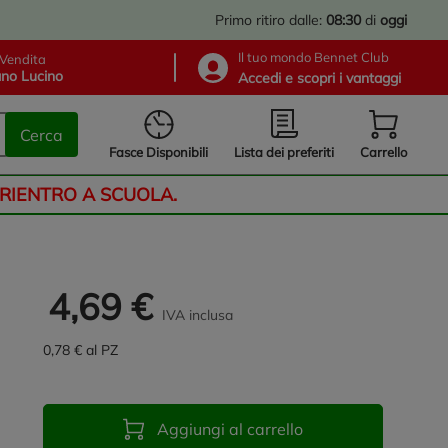
Primo ritiro dalle:
08:30
di
oggi
Il tuo mondo Bennet Club
Vendita
no Lucino
Accedi e scopri i vantaggi
Cerca
Lista dei preferiti
Fasce Disponibili
Carrello
 RIENTRO A SCUOLA.
4,69 €
IVA inclusa
0,78 € al PZ
Aggiungi al carrello