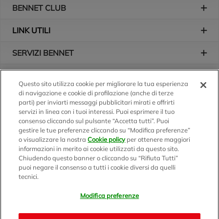
BENNET CLUB
LINK UTILI
SERVIZI BENNET
L'AZIENDA
Questo sito utilizza cookie per migliorare la tua esperienza
di navigazione e cookie di profilazione (anche di terze
Logo Bennet
Seguici sui nostri canali
parti) per inviarti messaggi pubblicitari mirati e offrirti
servizi in linea con i tuoi interessi. Puoi esprimere il tuo
consenso cliccando sul pulsante “Accetta tutti”. Puoi
gestire le tue preferenze cliccando su “Modifica preferenze”
o visualizzare la nostra
Cookie policy
per ottenere maggiori
Scarica l'app
informazioni in merito ai cookie utilizzati da questo sito.
Chiudendo questo banner o cliccando su “Rifiuta Tutti”
puoi negare il consenso a tutti i cookie diversi da quelli
tecnici.
Modifica preferenze
BENNET S.p.A.