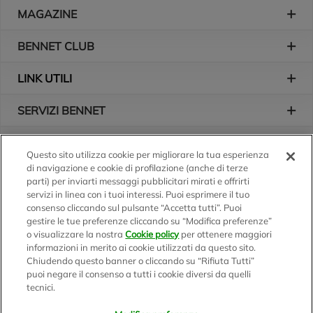
Piè di pagina
MAGAZINE
BENNET CLUB
LINK UTILI
SERVIZI BENNET
L'AZIENDA
Questo sito utilizza cookie per migliorare la tua esperienza
di navigazione e cookie di profilazione (anche di terze
Logo Bennet
Seguici sui nostri canali
parti) per inviarti messaggi pubblicitari mirati e offrirti
servizi in linea con i tuoi interessi. Puoi esprimere il tuo
consenso cliccando sul pulsante “Accetta tutti”. Puoi
gestire le tue preferenze cliccando su “Modifica preferenze”
o visualizzare la nostra
Cookie policy
per ottenere maggiori
Scarica l'app
informazioni in merito ai cookie utilizzati da questo sito.
Chiudendo questo banner o cliccando su “Rifiuta Tutti”
puoi negare il consenso a tutti i cookie diversi da quelli
tecnici.