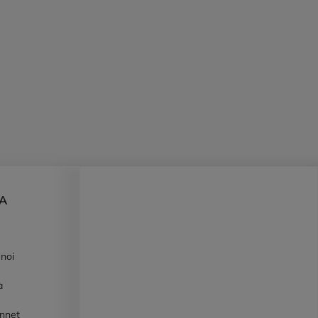
DA
 noi
à
ennet