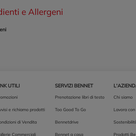
dienti e Allergeni
eni
INK UTILI
SERVIZI BENNET
L'AZIEN
romozioni
Prenotazione libri di testo
Chi siamo
visi e richiamo prodotti
Too Good To Go
Lavora con
ndizioni di Vendita
Bennetdrive
Sostenibilit
allerie Commerciali
Bennet a casa
Prodotti B