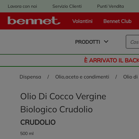
Lavora con noi
Servizio Clienti
Punti Vendita
Volantini
Bennet Club
Logo Bennet - Torna alla homepage
PRODOTTI
È ARRIVATO IL BAC
dispensa
/
olio,aceto e condimenti
/
olio 
Olio Di Cocco Vergine
Biologico Crudolio
CRUDOLIO
500 ml