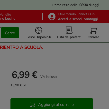
Primo ritiro dalle:
08:30
di
oggi
Il tuo mondo Bennet Club
Vendita
no Lucino
Accedi e scopri i vantaggi
Cerca
Lista dei preferiti
Fasce Disponibili
Carrello
 RIENTRO A SCUOLA.
6,99 €
IVA inclusa
13,98 € al L
Aggiungi al carrello