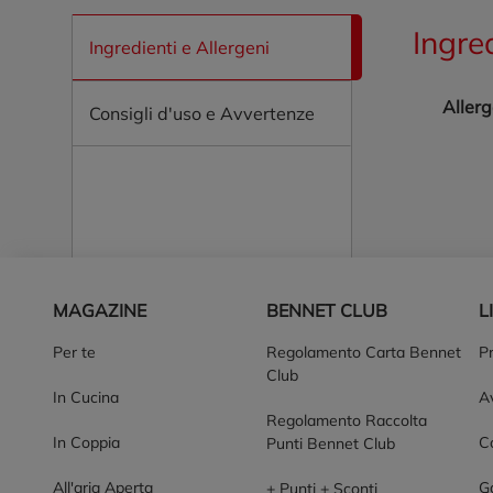
Ingre
Ingredienti e Allergeni
Allerg
Consigli d'uso e Avvertenze
Piè di pagina
MAGAZINE
BENNET CLUB
L
Per te
Regolamento Carta Bennet
P
Club
In Cucina
Av
Regolamento Raccolta
In Coppia
Co
Punti Bennet Club
All'aria Aperta
G
+ Punti + Sconti