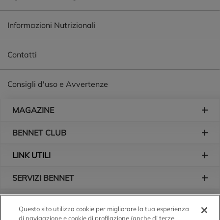
Informazioni Nutrizionali
Contatti
Consigli d'uso e Avvertenze
Piè di pagina
MAGAZINE
BENNET CLUB
LINK UTILI
SERVIZI BENNET
L'AZIENDA
Questo sito utilizza cookie per migliorare la tua esperienza
di navigazione e cookie di profilazione (anche di terze