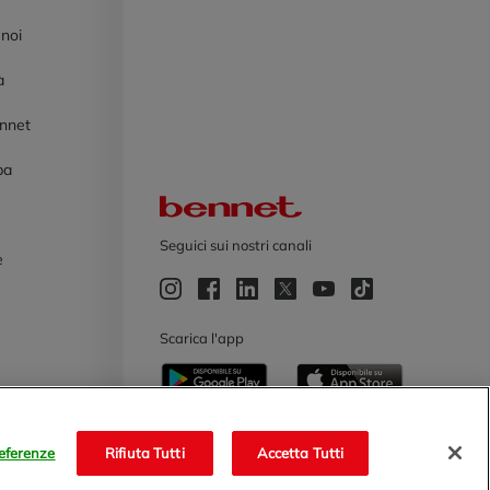
 noi
à
ennet
pa
Logo Bennet
Seguici sui nostri canali
e
e
Scarica l'app
eferenze
Rifiuta Tutti
Accetta Tutti