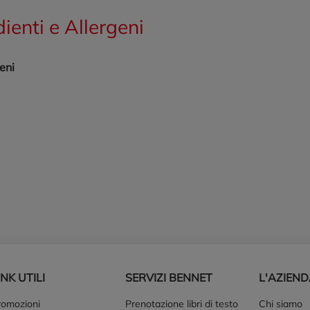
dienti e Allergeni
eni
INK UTILI
SERVIZI BENNET
L'AZIEN
romozioni
Prenotazione libri di testo
Chi siamo