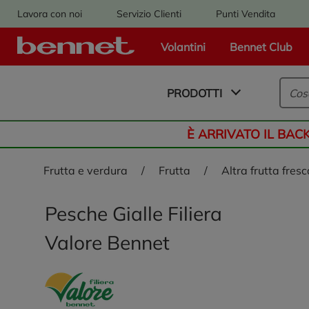
Lavora con noi
Servizio Clienti
Punti Vendita
Volantini
Bennet Club
Logo Bennet - Torna alla homepage
PRODOTTI
È ARRIVATO IL BAC
frutta e verdura
/
frutta
/
altra frutta fres
Pesche Gialle Filiera
Valore Bennet