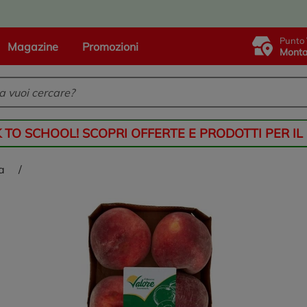
Punto 
Magazine
Promozioni
Monta
K TO SCHOOL! SCOPRI OFFERTE E PRODOTTI PER IL
ca
/