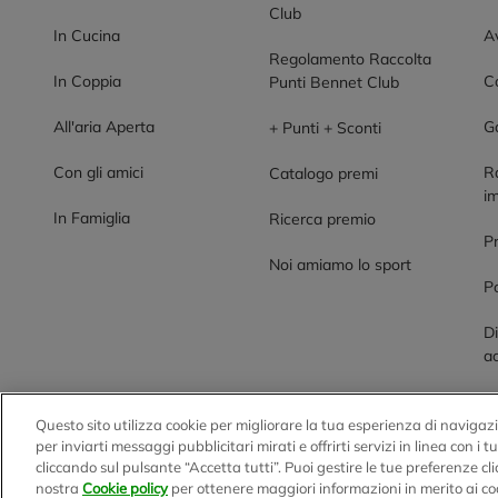
Club
In Cucina
Av
Regolamento Raccolta
In Coppia
Co
Punti Bennet Club
All'aria Aperta
G
+ Punti + Sconti
Con gli amici
R
Catalogo premi
im
In Famiglia
Ricerca premio
P
Noi amiamo lo sport
Po
Di
ac
Questo sito utilizza cookie per migliorare la tua esperienza di navigazi
BENNET S.p.A.
per inviarti messaggi pubblicitari mirati e offrirti servizi in linea con i 
cliccando sul pulsante “Accetta tutti”. Puoi gestire le tue preferenze c
Sede Amministrativa e Commerciale: Via Enzo Ratti, 2 - 2207
nostra
Cookie policy
per ottenere maggiori informazioni in merito ai co