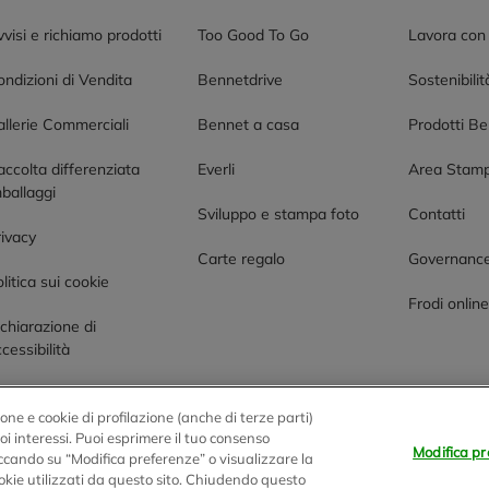
visi e richiamo prodotti
Too Good To Go
Lavora con
ndizioni di Vendita
Bennetdrive
Sostenibilit
allerie Commerciali
Bennet a casa
Prodotti B
accolta differenziata
Everli
Area Stam
ballaggi
Sviluppo e stampa foto
Contatti
rivacy
Carte regalo
Governanc
litica sui cookie
Frodi onlin
chiarazione di
cessibilità
one e cookie di profilazione (anche di terze parti)
tuoi interessi. Puoi esprimere il tuo consenso
Modifica pr
liccando su “Modifica preferenze” o visualizzare la
0 Montano Lucino (CO)
okie utilizzati da questo sito. Chiudendo questo