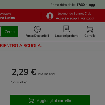
Primo ritiro dalle:
17:30
di
oggi
Il tuo mondo Bennet Club
Vendita
no Lucino
Accedi e scopri i vantaggi
Cerca
Lista dei preferiti
Fasce Disponibili
Carrello
 RIENTRO A SCUOLA.
2,29 €
IVA inclusa
2,29 € al kg
Aggiungi al carrello