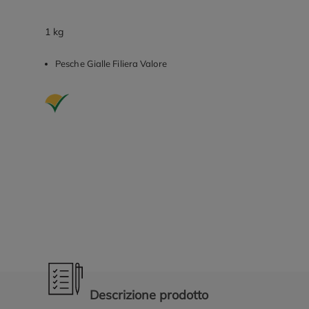
1 kg
Pesche Gialle Filiera Valore
Promozioni in evidenza
Descrizione prodotto