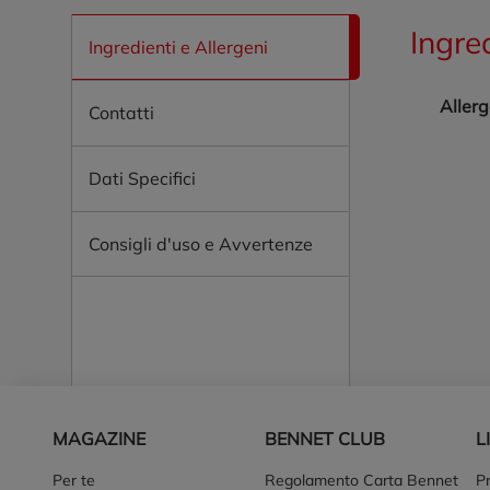
Ingre
Ingredienti e Allergeni
Allerg
Contatti
Dati Specifici
Consigli d'uso e Avvertenze
Piè di pagina
MAGAZINE
BENNET CLUB
L
Per te
Regolamento Carta Bennet
P