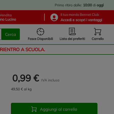
Primo ritiro dalle:
10:00
di
oggi
Il tuo mondo Bennet Club
Vendita
no Lucino
Accedi e scopri i vantaggi
Cerca
Lista dei preferiti
Fasce Disponibili
Carrello
 RIENTRO A SCUOLA.
0,99 €
IVA inclusa
49,50 € al kg
Aggiungi al carrello