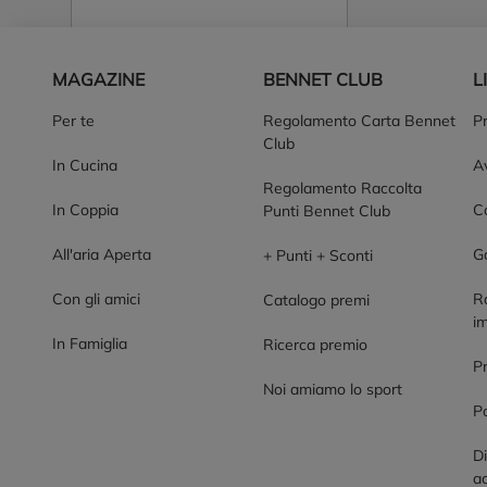
Piè di pagina
MAGAZINE
BENNET CLUB
L
Per te
Regolamento Carta Bennet
P
Club
In Cucina
Av
Regolamento Raccolta
In Coppia
Co
Punti Bennet Club
All'aria Aperta
G
+ Punti + Sconti
Con gli amici
R
Catalogo premi
im
In Famiglia
Ricerca premio
P
Noi amiamo lo sport
Po
Di
ac