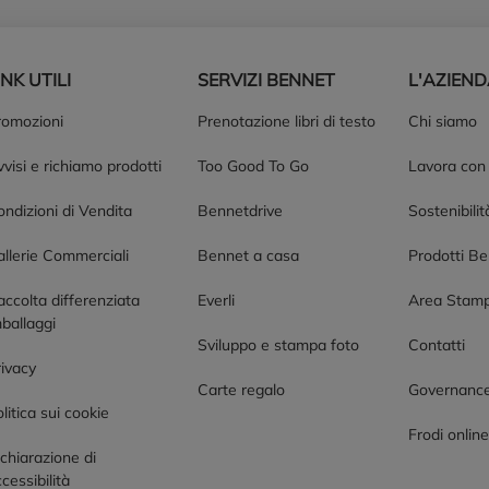
INK UTILI
SERVIZI BENNET
L'AZIEN
romozioni
Prenotazione libri di testo
Chi siamo
visi e richiamo prodotti
Too Good To Go
Lavora con
ndizioni di Vendita
Bennetdrive
Sostenibilit
allerie Commerciali
Bennet a casa
Prodotti B
accolta differenziata
Everli
Area Stam
ballaggi
Sviluppo e stampa foto
Contatti
rivacy
Carte regalo
Governanc
litica sui cookie
Frodi onlin
chiarazione di
cessibilità