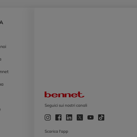
DA
 noi
à
ennet
pa
Logo Bennet
Seguici sui nostri canali
e
e
Scarica l'app