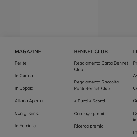
Piè di pagina
MAGAZINE
BENNET CLUB
L
Per te
Regolamento Carta Bennet
P
Club
In Cucina
Av
Regolamento Raccolta
In Coppia
Co
Punti Bennet Club
All'aria Aperta
G
+ Punti + Sconti
Con gli amici
R
Catalogo premi
im
In Famiglia
Ricerca premio
P