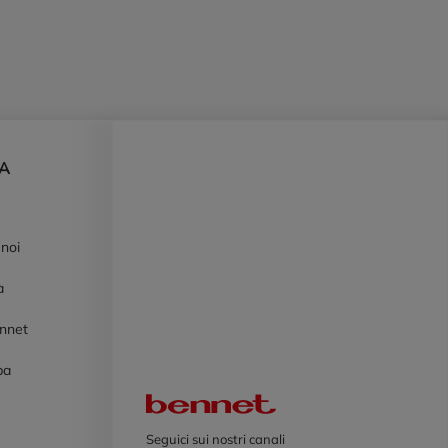
DA
 noi
à
ennet
pa
Logo Bennet
Seguici sui nostri canali