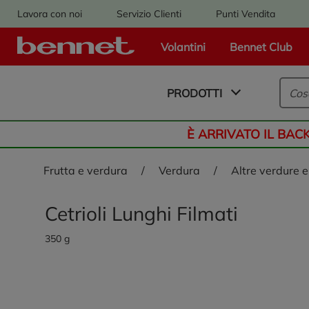
Lavora con noi
Servizio Clienti
Punti Vendita
Volantini
Bennet Club
Logo Bennet - Torna alla homepage
PRODOTTI
È ARRIVATO IL BAC
frutta e verdura
/
verdura
/
altre verdure 
Cetrioli Lunghi Filmati
350 g