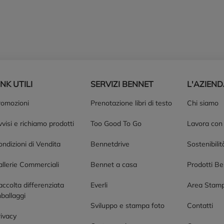
INK UTILI
SERVIZI BENNET
L'AZIEN
romozioni
Prenotazione libri di testo
Chi siamo
visi e richiamo prodotti
Too Good To Go
Lavora con
ndizioni di Vendita
Bennetdrive
Sostenibilit
allerie Commerciali
Bennet a casa
Prodotti B
accolta differenziata
Everli
Area Stam
ballaggi
Sviluppo e stampa foto
Contatti
rivacy