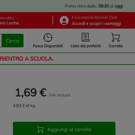
Primo ritiro dalle:
08:30
di
oggi
Il tuo mondo Bennet Club
Vendita
no Lucino
Accedi e scopri i vantaggi
Cerca
Lista dei preferiti
Fasce Disponibili
Carrello
 RIENTRO A SCUOLA.
1,69 €
IVA inclusa
4,83 € al kg
Aggiungi al carrello