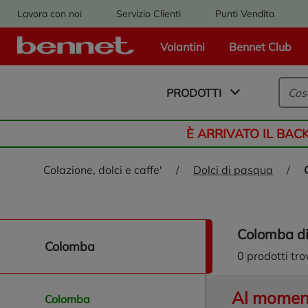
Lavora con noi
Servizio Clienti
Punti Vendita
Volantini
Bennet Club
Logo Bennet - Torna alla homepage
PRODOTTI
È ARRIVATO IL BAC
colazione, dolci e caffe'
/
dolci di pasqua
/
colomba d
naviga/filtra colomba
colomba
0
prodotti tro
Al momento
colomba