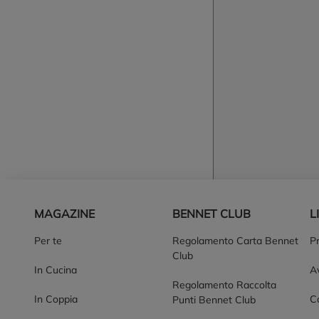
Piè di pagina
MAGAZINE
BENNET CLUB
L
Per te
Regolamento Carta Bennet
P
Club
In Cucina
Av
Regolamento Raccolta
In Coppia
Co
Punti Bennet Club