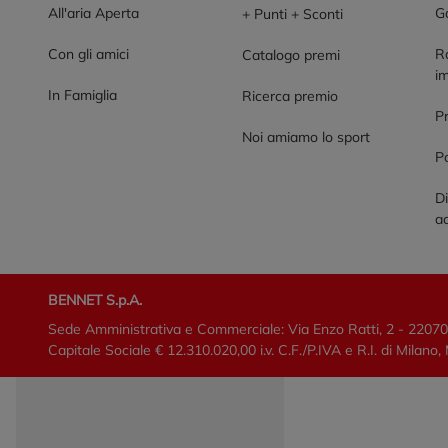
All'aria Aperta
G
+ Punti + Sconti
Con gli amici
R
Catalogo premi
im
In Famiglia
Ricerca premio
P
Noi amiamo lo sport
Po
Di
ac
BENNET S.p.A.
Sede Amministrativa e Commerciale: Via Enzo Ratti, 2 - 2207
Capitale Sociale € 12.310.020,00 i.v. C.F./P.IVA e R.I. di Mi