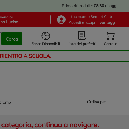
Primo ritiro dalle:
08:30
di
oggi
Il tuo mondo Bennet Club
Vendita
no Lucino
Accedi e scopri i vantaggi
Cerca
Lista dei preferiti
Fasce Disponibili
Carrello
 RIENTRO A SCUOLA.
 promo
Ordina per
categoria, continua a navigare.