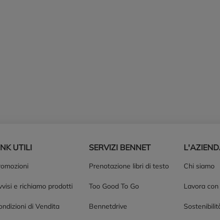
INK UTILI
SERVIZI BENNET
L'AZIEN
romozioni
Prenotazione libri di testo
Chi siamo
visi e richiamo prodotti
Too Good To Go
Lavora con
ndizioni di Vendita
Bennetdrive
Sostenibilit