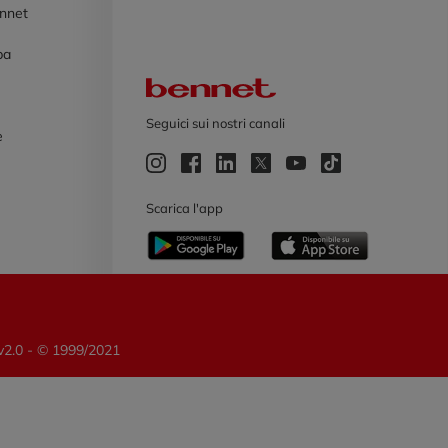
ennet
pa
Logo Bennet
Seguici sui nostri canali
e
e
Scarica l'app
 v2.0 - © 1999/2021