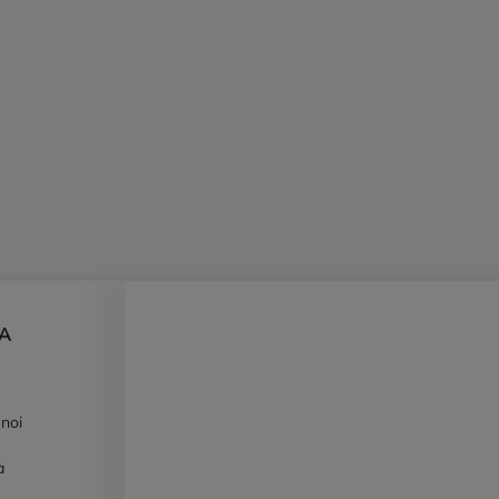
DA
 noi
à