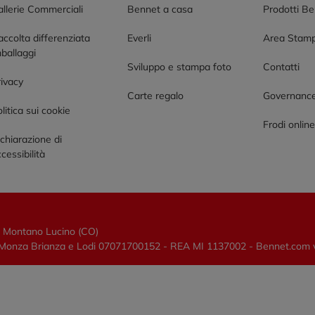
allerie Commerciali
Bennet a casa
Prodotti B
accolta differenziata
Everli
Area Stam
ballaggi
Sviluppo e stampa foto
Contatti
rivacy
Carte regalo
Governanc
litica sui cookie
Frodi onlin
chiarazione di
cessibilità
0 Montano Lucino (CO)
lano, Monza Brianza e Lodi 07071700152 - REA MI 1137002 - Bennet.com