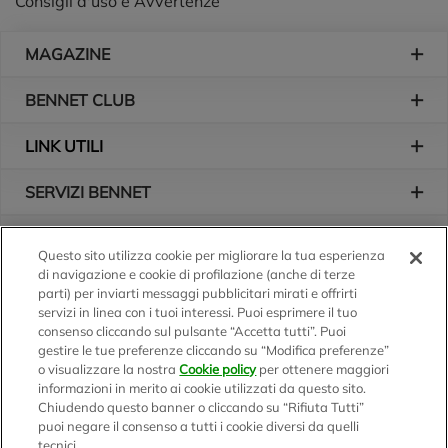
Consigli d'uso e Avvertenze
Piè di pagina
MAGAZINE
BENNET CLUB
LINK UTILI
SERVIZI BENNET
L'AZIENDA
Questo sito utilizza cookie per migliorare la tua esperienza
di navigazione e cookie di profilazione (anche di terze
Logo Bennet
Seguici sui nostri canali
parti) per inviarti messaggi pubblicitari mirati e offrirti
servizi in linea con i tuoi interessi. Puoi esprimere il tuo
consenso cliccando sul pulsante “Accetta tutti”. Puoi
gestire le tue preferenze cliccando su “Modifica preferenze”
o visualizzare la nostra
Cookie policy
per ottenere maggiori
Scarica l'app
informazioni in merito ai cookie utilizzati da questo sito.
Chiudendo questo banner o cliccando su “Rifiuta Tutti”
puoi negare il consenso a tutti i cookie diversi da quelli
tecnici.