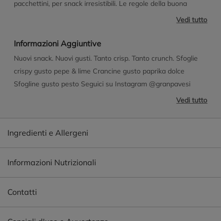
pacchettini, per snack irresistibili. Le regole della buona
condivisione #4 Se chiedi "posso una?" è una, non cinque.
Vedi tutto
#13 Se non sono tue, aspetta il tuo turno. #25 Se non te le
vuole offrire, non prenderla sul personale. E tu che regole
Informazioni Aggiuntive
hai? 137 Kcal per porzione 574 kJ/137 kcal per porzione 30g
Nuovi snack. Nuovi gusti. Tanto crisp. Tanto crunch. Sfoglie
1913 kJ/456 kcal per 100g Porta un po' di crunch sempre con
crispy gusto pepe & lime Crancine gusto paprika dolce
te Variare spesso i cibi che scegli e seguire uno stile di vita
Sfogline gusto pesto Seguici su Instagram @granpavesi
fisicamente attivo ti aiuta ad avere una vita sana.
granpavesi.it
Vedi tutto
Ingredienti e Allergeni
Informazioni Nutrizionali
Contatti