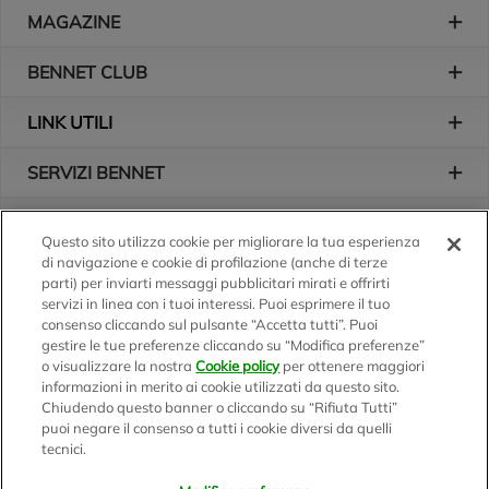
Piè di pagina
MAGAZINE
BENNET CLUB
LINK UTILI
SERVIZI BENNET
L'AZIENDA
Questo sito utilizza cookie per migliorare la tua esperienza
di navigazione e cookie di profilazione (anche di terze
Logo Bennet
Seguici sui nostri canali
parti) per inviarti messaggi pubblicitari mirati e offrirti
servizi in linea con i tuoi interessi. Puoi esprimere il tuo
consenso cliccando sul pulsante “Accetta tutti”. Puoi
gestire le tue preferenze cliccando su “Modifica preferenze”
o visualizzare la nostra
Cookie policy
per ottenere maggiori
Scarica l'app
informazioni in merito ai cookie utilizzati da questo sito.
Chiudendo questo banner o cliccando su “Rifiuta Tutti”
puoi negare il consenso a tutti i cookie diversi da quelli
tecnici.