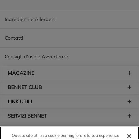
Ingredienti e Allergeni
Contatti
Consigli d'uso e Avvertenze
Piè di pagina
MAGAZINE
BENNET CLUB
LINK UTILI
SERVIZI BENNET
L'AZIENDA
Questo sito utilizza cookie per migliorare la tua esperienza