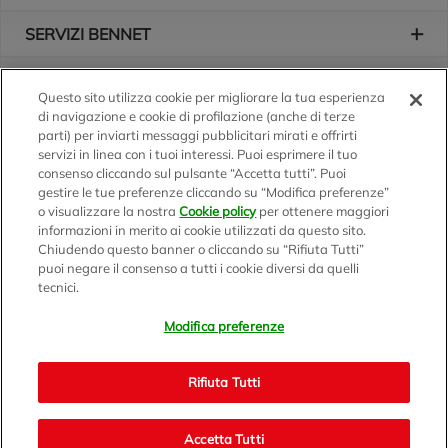
SERVIZI BENNET
L'AZIENDA
Questo sito utilizza cookie per migliorare la tua esperienza
di navigazione e cookie di profilazione (anche di terze
Logo Bennet
Seguici sui nostri canali
parti) per inviarti messaggi pubblicitari mirati e offrirti
servizi in linea con i tuoi interessi. Puoi esprimere il tuo
consenso cliccando sul pulsante “Accetta tutti”. Puoi
gestire le tue preferenze cliccando su “Modifica preferenze”
o visualizzare la nostra
Cookie policy
per ottenere maggiori
Scarica l'app
informazioni in merito ai cookie utilizzati da questo sito.
Chiudendo questo banner o cliccando su “Rifiuta Tutti”
puoi negare il consenso a tutti i cookie diversi da quelli
tecnici.
Modifica preferenze
BENNET S.p.A.
Sede Amministrativa e Commerciale: Via Enzo Ratti, 2 - 22070
Rifiuta Tutti
Montano Lucino (CO)
Capitale Sociale € 12.310.020,00 i.v. C.F./P.IVA e R.I. di Milano,
Monza Brianza e Lodi 07071700152 - REA MI 1137002 -
Accetta Tutti