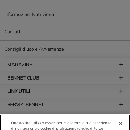
Informazioni Nutrizionali
Contatti
Consigli d'uso e Avvertenze
Piè di pagina
MAGAZINE
BENNET CLUB
LINK UTILI
SERVIZI BENNET
L'AZIENDA
Questo sito utilizza cookie per migliorare la tua esperienza
di navigazione e cookie di profilazione (anche di terze