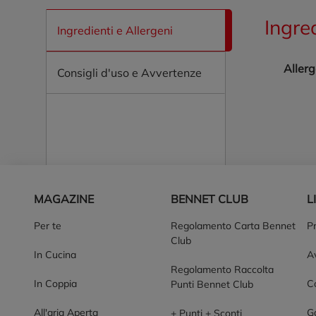
Ingre
Ingredienti e Allergeni
Allerg
Consigli d'uso e Avvertenze
Piè di pagina
MAGAZINE
BENNET CLUB
L
Per te
Regolamento Carta Bennet
P
Club
In Cucina
Av
Regolamento Raccolta
In Coppia
Co
Punti Bennet Club
All'aria Aperta
G
+ Punti + Sconti