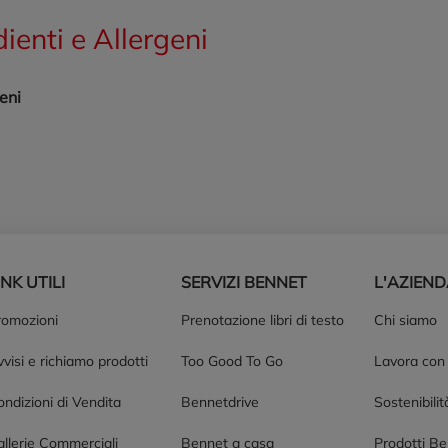
dienti e Allergeni
eni
INK UTILI
SERVIZI BENNET
L'AZIEN
romozioni
Prenotazione libri di testo
Chi siamo
visi e richiamo prodotti
Too Good To Go
Lavora con
ndizioni di Vendita
Bennetdrive
Sostenibilit
allerie Commerciali
Bennet a casa
Prodotti B