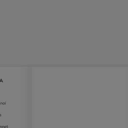
DA
 noi
à
ennet