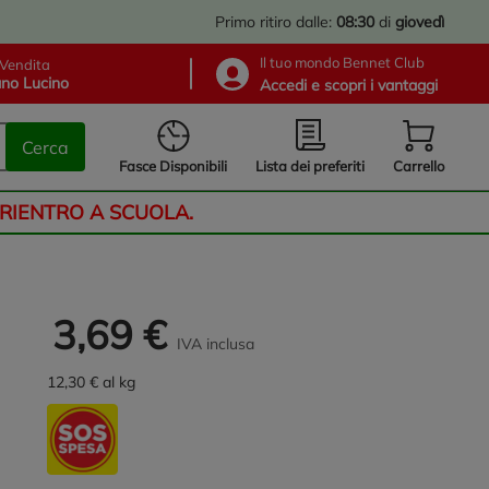
Primo ritiro dalle:
08:30
di
giovedì
Il tuo mondo Bennet Club
Vendita
no Lucino
Accedi e scopri i vantaggi
Cerca
Lista dei preferiti
Fasce Disponibili
Carrello
 RIENTRO A SCUOLA.
3,69 €
IVA inclusa
12,30 € al kg