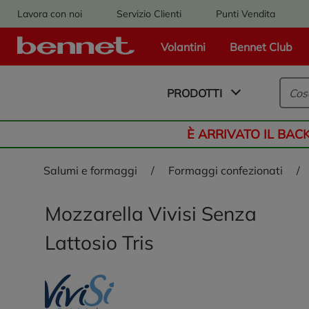
Lavora con noi
Servizio Clienti
Punti Vendita
Volantini
Bennet Club
Logo Bennet - Torna alla homepage
PRODOTTI
È ARRIVATO IL BAC
salumi e formaggi
/
formaggi confezionati
/
Mozzarella Vivisi Senza
Lattosio Tris