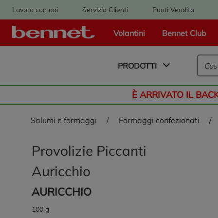
Lavora con noi
Servizio Clienti
Punti Vendita
Volantini
Bennet Club
Logo Bennet - Torna alla homepage
PRODOTTI
È ARRIVATO IL BAC
salumi e formaggi
/
formaggi confezionati
/
Provolizie Piccanti
Auricchio
AURICCHIO
100 g