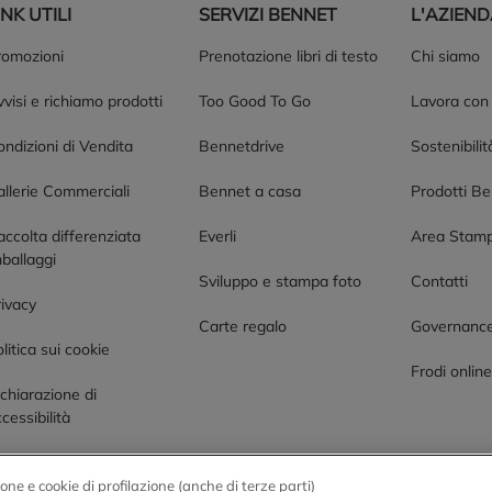
INK UTILI
SERVIZI BENNET
L'AZIEN
romozioni
Prenotazione libri di testo
Chi siamo
visi e richiamo prodotti
Too Good To Go
Lavora con
ndizioni di Vendita
Bennetdrive
Sostenibilit
allerie Commerciali
Bennet a casa
Prodotti B
accolta differenziata
Everli
Area Stam
ballaggi
Sviluppo e stampa foto
Contatti
rivacy
Carte regalo
Governanc
litica sui cookie
Frodi onlin
chiarazione di
cessibilità
one e cookie di profilazione (anche di terze parti)