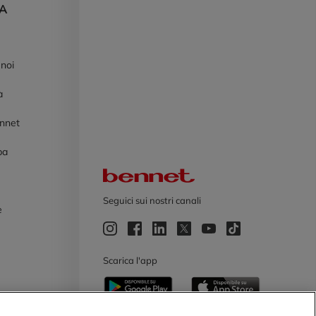
DA
 noi
à
ennet
pa
Logo Bennet
Seguici sui nostri canali
e
e
Scarica l'app