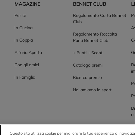
MAGAZINE
BENNET CLUB
L
Per te
Regolamento Carta Bennet
P
Club
In Cucina
Av
Regolamento Raccolta
In Coppia
Co
Punti Bennet Club
All'aria Aperta
G
+ Punti + Sconti
Con gli amici
R
Catalogo premi
im
In Famiglia
Ricerca premio
P
Noi amiamo lo sport
Po
Di
ac
Questo sito utilizza cookie per migliorare la tua esperienza di navigazi