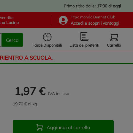
Primo ritiro dalle:
17:00
di
oggi
Il tuo mondo Bennet Club
Vendita
no Lucino
Accedi e scopri i vantaggi
Cerca
Lista dei preferiti
Fasce Disponibili
Carrello
 RIENTRO A SCUOLA.
1,97 €
IVA inclusa
19,70 € al kg
Aggiungi al carrello