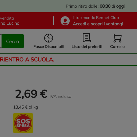
Primo ritiro dalle:
08:30
di
oggi
Il tuo mondo Bennet Club
Vendita
no Lucino
Accedi e scopri i vantaggi
Cerca
Lista dei preferiti
Fasce Disponibili
Carrello
 RIENTRO A SCUOLA.
2,69 €
IVA inclusa
13,45 € al kg