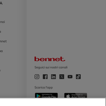
DA
 noi
à
ennet
pa
Logo Bennet
Seguici sui nostri canali
e
e
Scarica l'app