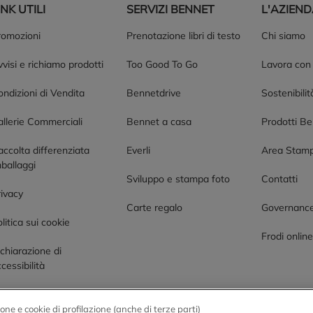
INK UTILI
SERVIZI BENNET
L'AZIEN
romozioni
Prenotazione libri di testo
Chi siamo
visi e richiamo prodotti
Too Good To Go
Lavora con
ndizioni di Vendita
Bennetdrive
Sostenibilit
allerie Commerciali
Bennet a casa
Prodotti B
accolta differenziata
Everli
Area Stam
ballaggi
Sviluppo e stampa foto
Contatti
rivacy
Carte regalo
Governanc
litica sui cookie
Frodi onlin
chiarazione di
cessibilità
one e cookie di profilazione (anche di terze parti)