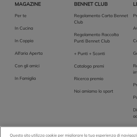
MAGAZINE
BENNET CLUB
L
Per te
Regolamento Carta Bennet
P
Club
In Cucina
Av
Regolamento Raccolta
In Coppia
Co
Punti Bennet Club
All'aria Aperta
G
+ Punti + Sconti
Con gli amici
R
Catalogo premi
im
In Famiglia
Ricerca premio
P
Noi amiamo lo sport
Po
Di
ac
Questo sito utilizza cookie per migliorare la tua esperienza di navigazi