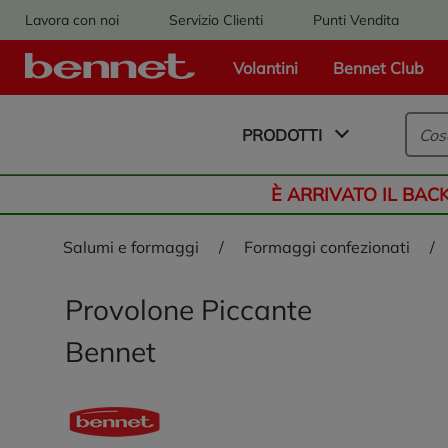
Lavora con noi
Servizio Clienti
Punti Vendita
Volantini
Bennet Club
Logo Bennet - Torna alla homepage
PRODOTTI
È ARRIVATO IL BAC
salumi e formaggi
/
formaggi confezionati
/
Provolone Piccante
Bennet