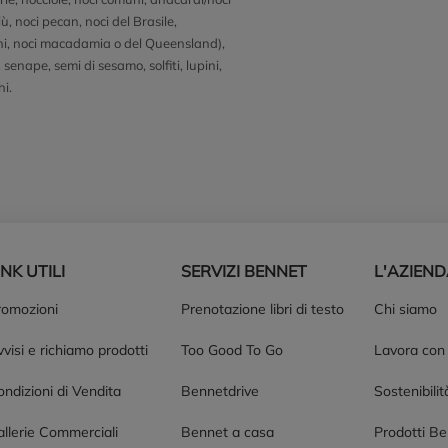
ù, noci pecan, noci del Brasile,
hi, noci macadamia o del Queensland),
senape, semi di sesamo, solfiti, lupini,
hi.
INK UTILI
SERVIZI BENNET
L'AZIEN
romozioni
Prenotazione libri di testo
Chi siamo
visi e richiamo prodotti
Too Good To Go
Lavora con
ndizioni di Vendita
Bennetdrive
Sostenibilit
allerie Commerciali
Bennet a casa
Prodotti B