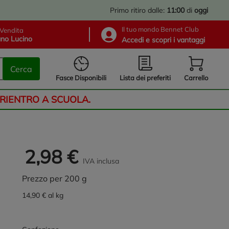
Primo ritiro dalle:
11:00
di
oggi
Il tuo mondo Bennet Club
Vendita
no Lucino
Accedi e scopri i vantaggi
Cerca
Lista dei preferiti
Fasce Disponibili
Carrello
 RIENTRO A SCUOLA.
2,98 €
IVA inclusa
Prezzo per 200 g
14,90 € al kg