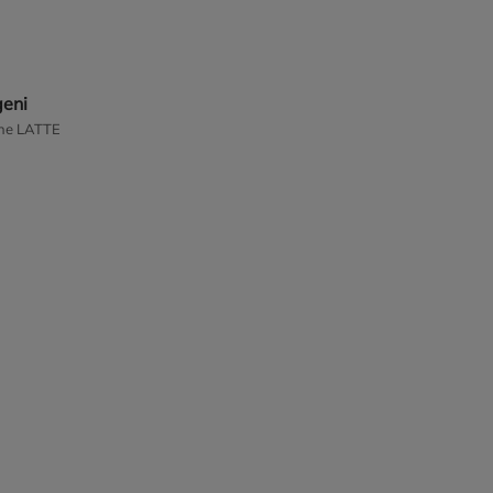
geni
ne LATTE