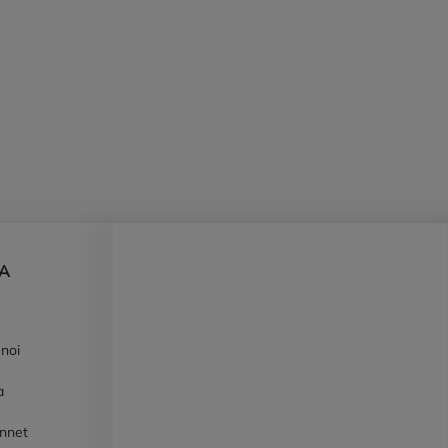
DA
 noi
à
ennet