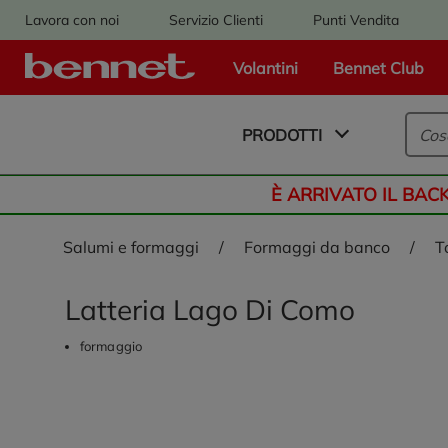
Lavora con noi
Servizio Clienti
Punti Vendita
Volantini
Bennet Club
Logo Bennet - Torna alla homepage
PRODOTTI
È ARRIVATO IL BAC
salumi e formaggi
/
formaggi da banco
/
Latteria Lago Di Como
formaggio