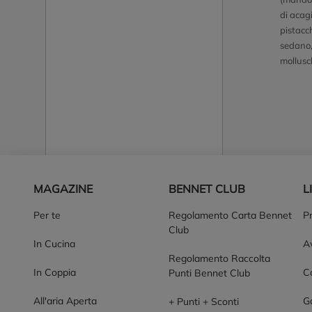
di acagi
pistacc
sedano, 
mollusc
Piè di pagina
MAGAZINE
BENNET CLUB
L
Per te
Regolamento Carta Bennet
P
Club
In Cucina
Av
Regolamento Raccolta
In Coppia
Co
Punti Bennet Club
All'aria Aperta
G
+ Punti + Sconti