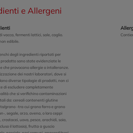
dienti e Allergeni
ienti
Aller
 vacca, fermenti lattici, sale, caglio.
Contie
non edibile.
enchi degli ingredienti riportati per
 prodotto sono state evidenziate le
e che provocano allergie o intolleranze.
zzazione dei nostri laboratori, dove si
ano diverse tipologie di prodotti, non ci
e di escludere completamente
ualità che si verifichino contaminazioni
tali da: cereali contenenti glutine
to/grano -tra cui grano farro e grano
n-, segale, orzo, avena, o loro ceppi
), crostacei, uova, pesce, arachidi, soia,
ncluso il lattosio), frutta a guscio
le, nocciole, noci comuni, anacardi/noci