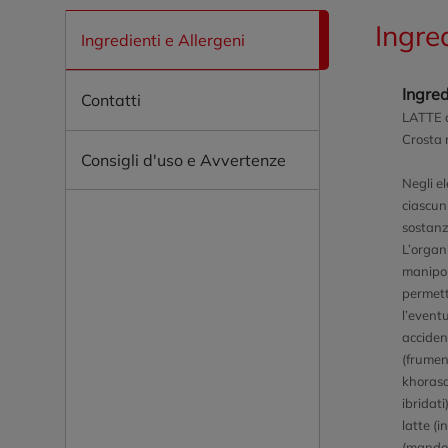
Ingre
Ingredienti e Allergeni
Ingred
Contatti
LATTE di
Crosta 
Consigli d'uso e Avvertenze
Negli el
ciascun
sostanz
L’organi
manipol
permett
l’event
acciden
(frumen
khorasa
ibridati
latte (i
(mandor