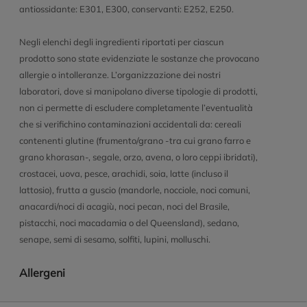
antiossidante: E301, E300, conservanti: E252, E250.
Negli elenchi degli ingredienti riportati per ciascun
prodotto sono state evidenziate le sostanze che provocano
allergie o intolleranze. L’organizzazione dei nostri
laboratori, dove si manipolano diverse tipologie di prodotti,
non ci permette di escludere completamente l’eventualità
che si verifichino contaminazioni accidentali da: cereali
contenenti glutine (frumento/grano -tra cui grano farro e
grano khorasan-, segale, orzo, avena, o loro ceppi ibridati),
crostacei, uova, pesce, arachidi, soia, latte (incluso il
lattosio), frutta a guscio (mandorle, nocciole, noci comuni,
anacardi/noci di acagiù, noci pecan, noci del Brasile,
pistacchi, noci macadamia o del Queensland), sedano,
senape, semi di sesamo, solfiti, lupini, molluschi.
Allergeni