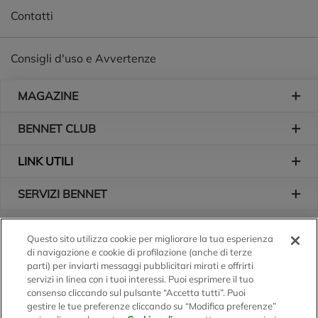
Contatti
Consigli d'uso e Avvertenze
Piè di pagina
MAGAZINE
BENNET CLUB
LINK UTILI
SERVIZI BENNET
L'AZIENDA
Questo sito utilizza cookie per migliorare la tua esperienza
di navigazione e cookie di profilazione (anche di terze
Logo Bennet
Seguici sui nostri canali
parti) per inviarti messaggi pubblicitari mirati e offrirti
servizi in linea con i tuoi interessi. Puoi esprimere il tuo
consenso cliccando sul pulsante “Accetta tutti”. Puoi
gestire le tue preferenze cliccando su “Modifica preferenze”