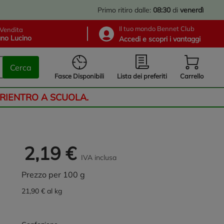
Primo ritiro dalle:
08:30
di
venerdì
Il tuo mondo Bennet Club
Vendita
no Lucino
Accedi e scopri i vantaggi
Cerca
Lista dei preferiti
Fasce Disponibili
Carrello
 RIENTRO A SCUOLA.
2,19 €
IVA inclusa
Prezzo per 100 g
21,90 € al kg