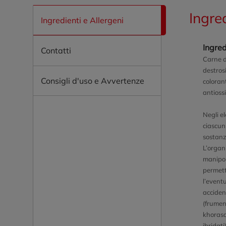
Ingre
Ingredienti e Allergeni
Ingred
Contatti
Carne d
destrosi
Consigli d'uso e Avvertenze
colorant
antioss
Negli el
ciascun
sostanz
L’organi
manipol
permett
l’event
acciden
(frumen
khorasa
ibridati