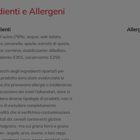
dienti e Allergeni
ienti
Aller
i suino (78%), acqua, sale iodato,
o, caramello, spezie, estratti di spezie,
e: carminio, stabilizzante: difosfato,
idante: E301, conservante: E250.
enchi degli ingredienti riportati per
 prodotto sono state evidenziate le
e che provocano allergie o intolleranze.
zzazione dei nostri laboratori, dove si
ano diverse tipologie di prodotti, non ci
e di escludere completamente
ualità che si verifichino contaminazioni
tali da: cereali contenenti glutine
to/grano -tra cui grano farro e grano
n-, segale, orzo, avena, o loro ceppi
), crostacei, uova, pesce, arachidi, soia,