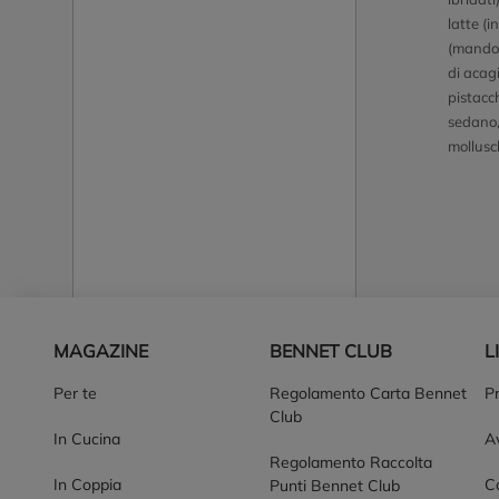
latte (i
(mandor
di acagi
pistacc
sedano, 
mollusc
Piè di pagina
MAGAZINE
BENNET CLUB
L
Per te
Regolamento Carta Bennet
P
Club
In Cucina
Av
Regolamento Raccolta
In Coppia
Co
Punti Bennet Club