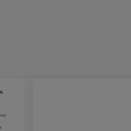
DA
 noi
à