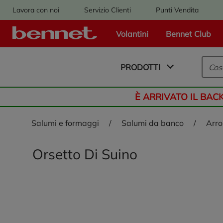
Lavora con noi
Servizio Clienti
Punti Vendita
Volantini
Bennet Club
Logo Bennet - Torna alla homepage
PRODOTTI
È ARRIVATO IL BAC
salumi e formaggi
/
salumi da banco
/
arr
Orsetto Di Suino