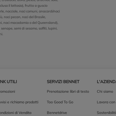
ncluso il lattosio), frutta a guscio
le, nocciole, noci comuni, anacardi/noci
ù, noci pecan, noci del Brasile,
hi, noci macadamia o del Queensland),
senape, semi di sesamo, solfiti, lupini,
hi.
INK UTILI
SERVIZI BENNET
L'AZIEN
romozioni
Prenotazione libri di testo
Chi siamo
visi e richiamo prodotti
Too Good To Go
Lavora con
ndizioni di Vendita
Bennetdrive
Sostenibilit