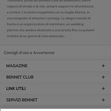
Trastevere, prima da bambini e poi da adolescenti, eterni
ragazzi di strada e di vita, sempre sospesi tra sfrontatezza
e crimine. L'incontro inaspettato con la moglie Marina, in
una tempesta di emozioni e presagi. Lo sdegno morale di
fronte a un organizzatore di matrimoni, un wedding
planner che sembra destinato a una brutta fine. Le pulsioni
erotiche di un giorno di noia smisurata...
Consigli d'uso e Avvertenze
Piè di pagina
MAGAZINE
BENNET CLUB
LINK UTILI
SERVIZI BENNET