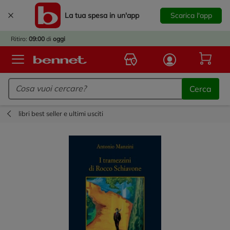
La tua spesa in un'app
Scarica l'app
È
IVATO
Ritiro:
09:00
di
oggi
BACK
TO
Logo Bennet - Torna alla homepage
OOL!
Cerca
OPRI
ERTE
libri best seller e ultimi usciti
E
DOTTI
R IL
NTRO
A
OLA.