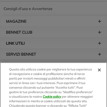
Consigli d'uso e Avvertenze
Piè di pagina
MAGAZINE
BENNET CLUB
LINK UTILI
SERVIZI BENNET
L'AZIENDA
Questo sito utilizza cookie per migliorare la tua esperienza
di navigazione e cookie di profilazione (anche di terze
Logo Bennet
Seguici sui nostri canali
parti) per inviarti messaggi pubblicitari mirati e offrirti
servizi in linea con i tuoi interessi. Puoi esprimere il tuo
consenso cliccando sul pulsante “Accetta tutti”. Puoi
gestire le tue preferenze cliccando su “Modifica preferenze”
o visualizzare la nostra
Cookie policy
per ottenere maggiori
Scarica l'app
informazioni in merito ai cookie utilizzati da questo sito.
Chiudendo questo banner o cliccando su “Rifiuta Tutti”