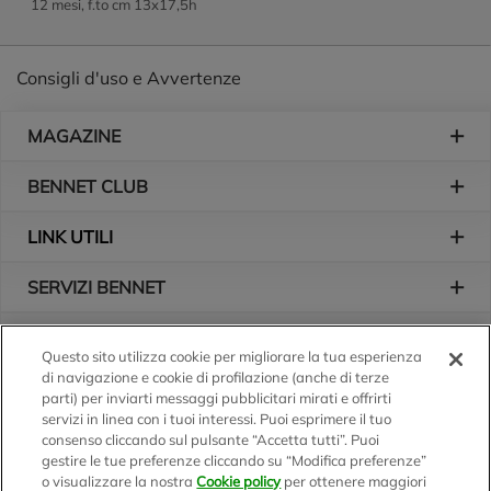
12 mesi, f.to cm 13x17,5h
Consigli d'uso e Avvertenze
Piè di pagina
MAGAZINE
BENNET CLUB
LINK UTILI
SERVIZI BENNET
L'AZIENDA
Questo sito utilizza cookie per migliorare la tua esperienza
di navigazione e cookie di profilazione (anche di terze
Logo Bennet
Seguici sui nostri canali
parti) per inviarti messaggi pubblicitari mirati e offrirti
servizi in linea con i tuoi interessi. Puoi esprimere il tuo
consenso cliccando sul pulsante “Accetta tutti”. Puoi
gestire le tue preferenze cliccando su “Modifica preferenze”
o visualizzare la nostra
Cookie policy
per ottenere maggiori
Scarica l'app