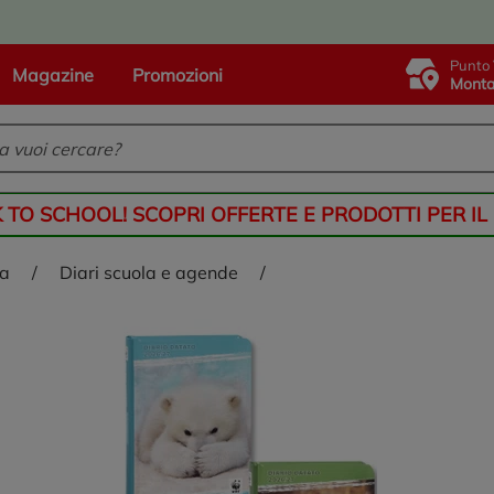
Punto 
Magazine
Promozioni
Monta
K TO SCHOOL! SCOPRI OFFERTE E PRODOTTI PER IL
ia
/
diari scuola e agende
/