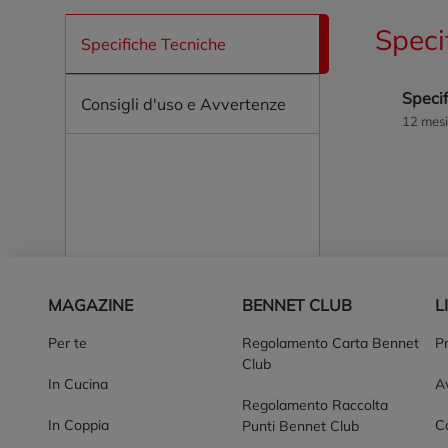
Speci
Specifiche Tecniche
Specif
Consigli d'uso e Avvertenze
12 mesi
Piè di pagina
MAGAZINE
BENNET CLUB
L
Per te
Regolamento Carta Bennet
P
Club
In Cucina
Av
Regolamento Raccolta
In Coppia
Co
Punti Bennet Club