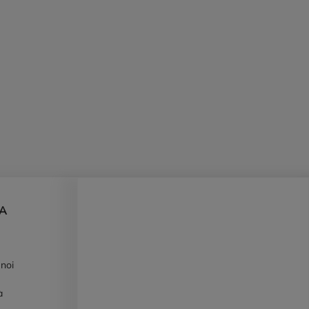
DA
 noi
à