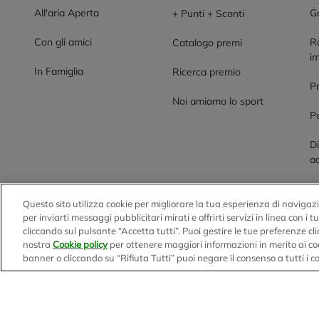
All'aria Aperta
G
+ Punti + Sconti
Con gli amici
R
Catalogo premi
im
In Famiglia
Ricerca premio
P
Noi amiamo lo sport
Po
Di
ac
Questo sito utilizza cookie per migliorare la tua esperienza di navigazi
BENNET S.p.A.
per inviarti messaggi pubblicitari mirati e offrirti servizi in linea con i 
cliccando sul pulsante “Accetta tutti”. Puoi gestire le tue preferenze c
Sede Amministrativa e Commerciale: Via Enzo Ratti, 2 - 2207
nostra
Cookie policy
per ottenere maggiori informazioni in merito ai co
Capitale Sociale € 12.310.020,00 i.v. C.F./P.IVA e R.I. di Mi
banner o cliccando su “Rifiuta Tutti” puoi negare il consenso a tutti i coo