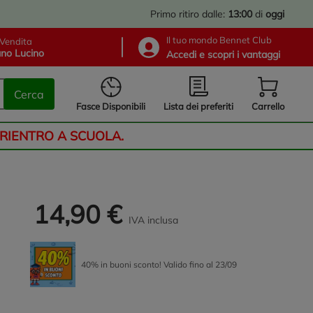
Primo ritiro dalle:
13:00
di
oggi
Il tuo mondo Bennet Club
Vendita
no Lucino
Accedi e scopri i vantaggi
Cerca
Lista dei preferiti
Fasce Disponibili
Carrello
 RIENTRO A SCUOLA.
14,90 €
IVA inclusa
40% in buoni sconto! Valido fino al 23/09