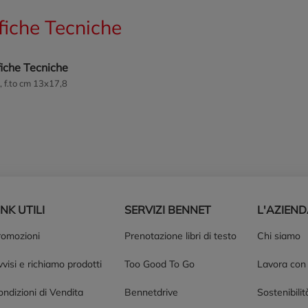
fiche Tecniche
iche Tecniche
, f.to cm 13x17,8
INK UTILI
SERVIZI BENNET
L'AZIEN
romozioni
Prenotazione libri di testo
Chi siamo
visi e richiamo prodotti
Too Good To Go
Lavora con
ndizioni di Vendita
Bennetdrive
Sostenibilit