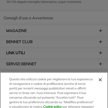
litri 34 doppia maniglia telescopica, super resistente
Consigli d'uso e Avvertenze
Piè di pagina
MAGAZINE
BENNET CLUB
LINK UTILI
SERVIZI BENNET
L'AZIENDA
Questo sito utilizza cookie per migliorare la tua esperienza
di navigazione e cookie di profilazione (anche di terze
Logo Bennet
Seguici sui nostri canali
parti) per inviarti messaggi pubblicitari mirati e offrirti
servizi in linea con i tuoi interessi. Puoi esprimere il tuo
consenso cliccando sul pulsante “Accetta tutti”. Puoi
gestire le tue preferenze cliccando su “Modifica preferenze”
o visualizzare la nostra
Cookie policy
per ottenere maggiori