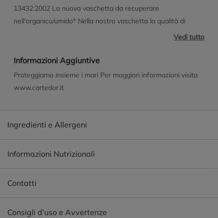
13432:2002 La nuova vaschetta da recuperare
nell'organico/umido* Nella nostra vaschetta la qualità di
sempre, unita da oggi ad una grande innovazione: la
Vedi tutto
compostabilità. La vaschetta deve essere recuperata nella
Raccolta Differenziata dell'Organico/Umido che viene inviata
Informazioni Aggiuntive
in impianti di compostaggio controllati e secondo le
Proteggiamo insieme i mari Per maggiori informazioni visita
indicazioni del Comune di residenza. Nota bene: non
www.cartedor.it
recuperare in autonomi sistemi di compostaggio domestico.*
*Segui le indicazioni del tuo Comune o visita il sito
www.cartedor.it
Ingredienti e Allergeni
Informazioni Nutrizionali
Contatti
Consigli d'uso e Avvertenze