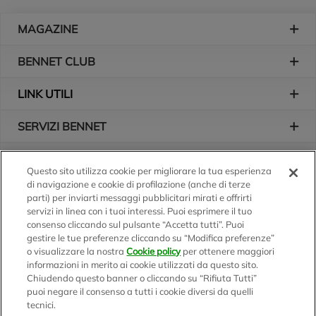
Piè di pagina
MAGAZINE
BENNET CLUB
LINK UTILI
SERVIZI BENNET
L'AZIENDA
Questo sito utilizza cookie per migliorare la tua esperienza
di navigazione e cookie di profilazione (anche di terze
Logo Bennet
Seguici sui nostri canali
parti) per inviarti messaggi pubblicitari mirati e offrirti
servizi in linea con i tuoi interessi. Puoi esprimere il tuo
consenso cliccando sul pulsante “Accetta tutti”. Puoi
gestire le tue preferenze cliccando su “Modifica preferenze”
o visualizzare la nostra
Cookie policy
per ottenere maggiori
Scarica l'app
informazioni in merito ai cookie utilizzati da questo sito.
Chiudendo questo banner o cliccando su “Rifiuta Tutti”
puoi negare il consenso a tutti i cookie diversi da quelli
tecnici.