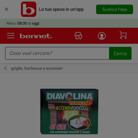
La tua spesa in un'app
Scarica l'app
È
IVATO
Ritiro:
08:30
di
oggi
BACK
TO
Logo Bennet - Torna alla homepage
OOL!
Cerca
OPRI
ERTE
griglie, barbecue e accessori
E
DOTTI
R IL
NTRO
A
OLA.