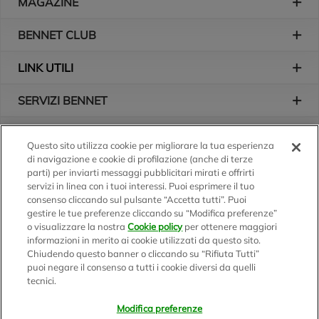
MAGAZINE
BENNET CLUB
LINK UTILI
SERVIZI BENNET
L'AZIENDA
Questo sito utilizza cookie per migliorare la tua esperienza
di navigazione e cookie di profilazione (anche di terze
Logo Bennet
Seguici sui nostri canali
parti) per inviarti messaggi pubblicitari mirati e offrirti
servizi in linea con i tuoi interessi. Puoi esprimere il tuo
consenso cliccando sul pulsante “Accetta tutti”. Puoi
gestire le tue preferenze cliccando su “Modifica preferenze”
o visualizzare la nostra
Cookie policy
per ottenere maggiori
Scarica l'app
informazioni in merito ai cookie utilizzati da questo sito.
Chiudendo questo banner o cliccando su “Rifiuta Tutti”
puoi negare il consenso a tutti i cookie diversi da quelli
tecnici.
Modifica preferenze