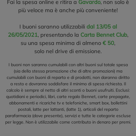
Fai la spesa online e ritira a
Gavardo
, non solo è
più veloce ma è anche più conveniente!
I buoni saranno utilizzabili
dal 13/05 al
26/05/2021
, presentando la
Carta Bennet Club
,
su una spesa minima di almeno
€ 50
,
solo nel drive di emissione.
I buoni non saranno cumulabili con altri buoni sul totale spesa
(sia della stessa promozione che di altre promozioni) ma
cumulabili con buoni di reparto e di prodotti, non daranno diritto
a resto e dovranno soddisfare il minimo di spesa richiesta. Il
calcolo è sempre al netto di altri sconti o buoni usufruiti. Esclusi:
quotidiani e periodici, libri, carte regalo Bennet, carte prepagate,
abbonamenti e ricariche tv e telefoniche, smart box, bollettini
postali, latte per lattanti, (latte 1), articoli del reparto
parafarmacia (dove presente), servizi e tutte le categorie escluse
per legge. Non è utilizzabile come contributo in denaro per premi.