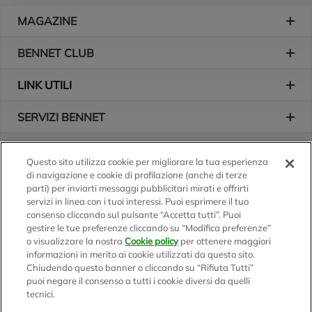
Piè di pagina
MAGAZINE
BENNET CLUB
LINK UTILI
SERVIZI BENNET
L'AZIENDA
Questo sito utilizza cookie per migliorare la tua esperienza
di navigazione e cookie di profilazione (anche di terze
Logo Bennet
Seguici sui nostri canali
parti) per inviarti messaggi pubblicitari mirati e offrirti
servizi in linea con i tuoi interessi. Puoi esprimere il tuo
consenso cliccando sul pulsante “Accetta tutti”. Puoi
gestire le tue preferenze cliccando su “Modifica preferenze”
o visualizzare la nostra
Cookie policy
per ottenere maggiori
Scarica l'app
informazioni in merito ai cookie utilizzati da questo sito.
Chiudendo questo banner o cliccando su “Rifiuta Tutti”
puoi negare il consenso a tutti i cookie diversi da quelli
tecnici.