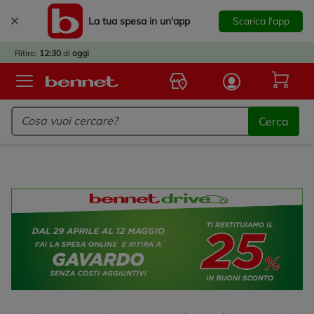
La tua spesa in un'app
Scarica l'app
È
IVATO
Ritiro:
12:30
di
oggi
BACK
TO
Logo Bennet - Torna alla homepage
OOL!
Cerca
OPRI
ERTE
E
DOTTI
R IL
NTRO
A
OLA.