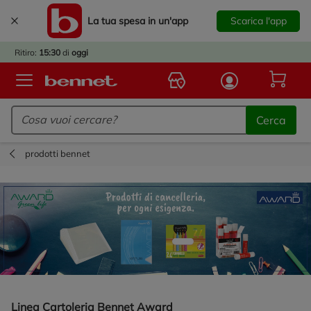
La tua spesa in un'app
Scarica l'app
È
IVATO
Ritiro:
15:30
di
oggi
BACK
TO
Logo Bennet - Torna alla homepage
OOL!
Cerca
OPRI
ERTE
prodotti bennet
E
DOTTI
R IL
NTRO
A
OLA.
Linea Cartoleria Bennet Award