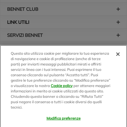
BENNET CLUB
LINK UTILI
SERVIZI BENNET
L'AZIENDA
Questo sito utilizza cookie per migliorare la tua esperienza
di navigazione e cookie di profilazione (anche di terze
Logo Bennet
Seguici sui nostri canali
parti) per inviarti messaggi pubblicitari mirati e offrirti
servizi in linea con i tuoi interessi. Puoi esprimere il tuo
consenso cliccando sul pulsante “Accetta tutti”. Puoi
gestire le tue preferenze cliccando su “Modifica preferenze”
o visualizzare la nostra
Cookie policy
per ottenere maggiori
Scarica l'app
informazioni in merito ai cookie utilizzati da questo sito.
Chiudendo questo banner o cliccando su “Rifiuta Tutti”
puoi negare il consenso a tutti i cookie diversi da quelli
tecnici.
Modifica preferenze
BENNET S.p.A.