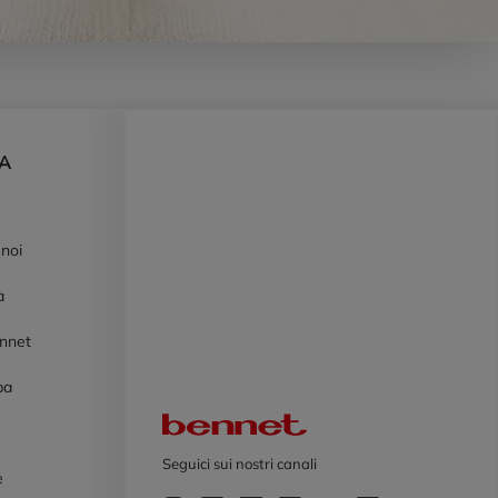
DA
 noi
à
ennet
pa
Logo Bennet
Seguici sui nostri canali
e