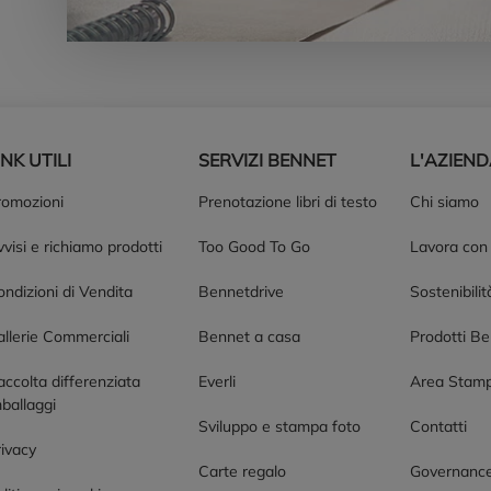
INK UTILI
SERVIZI BENNET
L'AZIEN
romozioni
Prenotazione libri di testo
Chi siamo
visi e richiamo prodotti
Too Good To Go
Lavora con
ndizioni di Vendita
Bennetdrive
Sostenibilit
allerie Commerciali
Bennet a casa
Prodotti B
accolta differenziata
Everli
Area Stam
ballaggi
Sviluppo e stampa foto
Contatti
rivacy
Carte regalo
Governanc