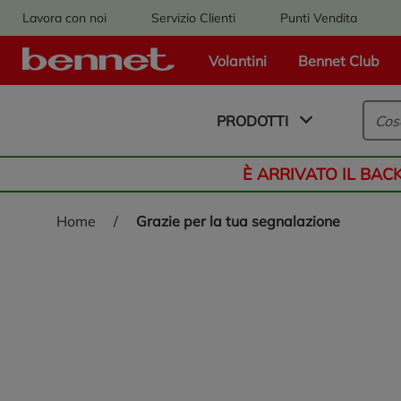
Lavora con noi
Servizio Clienti
Punti Vendita
Volantini
Bennet Club
Logo Bennet - Torna alla homepage
PRODOTTI
È ARRIVATO IL BAC
home
/
grazie per la tua segnalazione