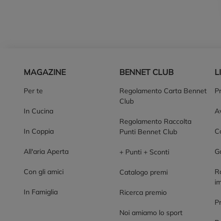
Piè di pagina
MAGAZINE
BENNET CLUB
L
Per te
Regolamento Carta Bennet
P
Club
In Cucina
Av
Regolamento Raccolta
In Coppia
Co
Punti Bennet Club
All'aria Aperta
G
+ Punti + Sconti
Con gli amici
R
Catalogo premi
im
In Famiglia
Ricerca premio
P
Noi amiamo lo sport