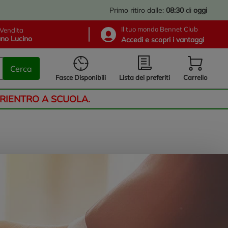
Primo ritiro dalle:
08:30
di
oggi
Il tuo mondo Bennet Club
Vendita
no Lucino
Accedi e scopri i vantaggi
Cerca
Lista dei preferiti
Fasce Disponibili
Carrello
 RIENTRO A SCUOLA.