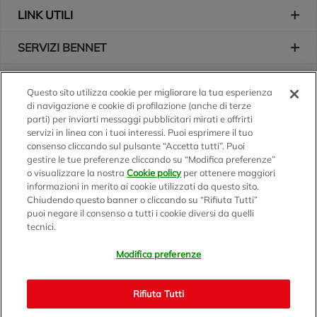
LINK UTILI
SERVIZI BENNET
L'AZIENDA
Questo sito utilizza cookie per migliorare la tua esperienza
di navigazione e cookie di profilazione (anche di terze
Logo Bennet
Seguici sui nostri canali
parti) per inviarti messaggi pubblicitari mirati e offrirti
servizi in linea con i tuoi interessi. Puoi esprimere il tuo
consenso cliccando sul pulsante “Accetta tutti”. Puoi
gestire le tue preferenze cliccando su “Modifica preferenze”
o visualizzare la nostra
Cookie policy
per ottenere maggiori
Scarica l'app
informazioni in merito ai cookie utilizzati da questo sito.
Chiudendo questo banner o cliccando su “Rifiuta Tutti”
puoi negare il consenso a tutti i cookie diversi da quelli
tecnici.
Modifica preferenze
BENNET S.p.A.
Sede Amministrativa e Commerciale: Via Enzo Ratti, 2 - 22070
Rifiuta Tutti
Montano Lucino (CO)
Capitale Sociale € 12.310.020,00 i.v. C.F./P.IVA e R.I. di Milano,