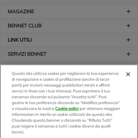
Piè di pagina
MAGAZINE
BENNET CLUB
LINK UTILI
SERVIZI BENNET
L'AZIENDA
Questo sito utilizza cookie per migliorare la tua esperienza
di navigazione e cookie di profilazione (anche di terze
Logo Bennet
Seguici sui nostri canali
parti) per inviarti messaggi pubblicitari mirati e offrirti
servizi in linea con i tuoi interessi. Puoi esprimere il tuo
consenso cliccando sul pulsante “Accetta tutti”. Puoi
gestire le tue preferenze cliccando su “Modifica preferenze”
o visualizzare la nostra
Cookie policy
per ottenere maggiori
Scarica l'app
informazioni in merito ai cookie utilizzati da questo sito.
Chiudendo questo banner o cliccando su “Rifiuta Tutti”
puoi negare il consenso a tutti i cookie diversi da quelli
tecnici.