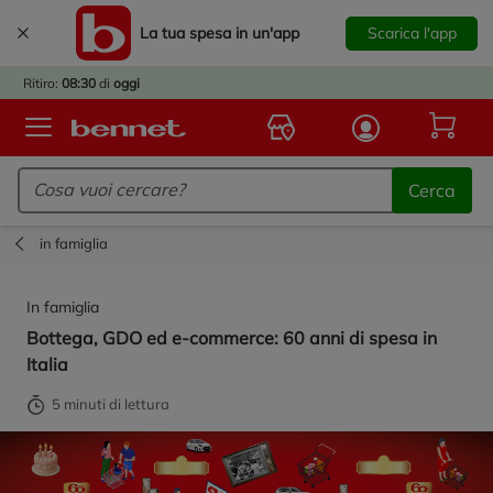
La tua spesa in un'app
Scarica l'app
È
IVATO
Ritiro:
08:30
di
oggi
BACK
TO
Logo Bennet - Torna alla homepage
OOL!
Cerca
OPRI
ERTE
in famiglia
E
DOTTI
In famiglia
R IL
Bottega, GDO ed e-commerce: 60 anni di spesa in
NTRO
Italia
A
OLA.
5 minuti di lettura