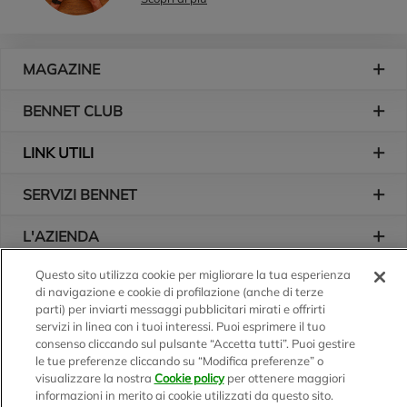
Piè di pagina
MAGAZINE
BENNET CLUB
LINK UTILI
SERVIZI BENNET
L'AZIENDA
Questo sito utilizza cookie per migliorare la tua esperienza
Logo Bennet
Seguici sui nostri canali
di navigazione e cookie di profilazione (anche di terze
parti) per inviarti messaggi pubblicitari mirati e offrirti
servizi in linea con i tuoi interessi. Puoi esprimere il tuo
consenso cliccando sul pulsante “Accetta tutti”. Puoi gestire
Scarica l'app
le tue preferenze cliccando su “Modifica preferenze” o
visualizzare la nostra
Cookie policy
per ottenere maggiori
informazioni in merito ai cookie utilizzati da questo sito.