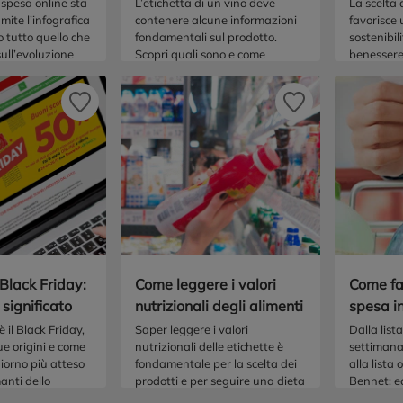
quello giusto
 spesa online sta
L’etichetta di un vino deve
La scelta d
ite l’infografica
contenere alcune informazioni
favorisce
o tutto quello che
fondamentali sul prodotto.
sostenibil
ull’evoluzione
Scopri quali sono e come
benessere 
alimentari online
leggerle per scegliere il vino
contribuen
 resto d’Europa.
giusto.
produttivo
consapevo
 Black Friday:
Come leggere i valori
Come far
l significato
nutrizionali degli alimenti
spesa i
intellig
è il Black Friday,
Saper leggere i valori
Dalla list
ue origini e come
nutrizionali delle etichette è
settimana
giorno più atteso
fondamentale per la scelta dei
alla lista 
manti dello
prodotti e per seguire una dieta
Bennet: ec
bilanciata. Ecco un’utile guida.
non scorda