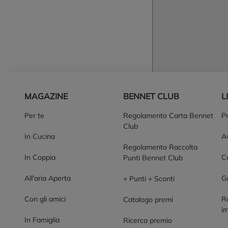
Piè di pagina
MAGAZINE
BENNET CLUB
L
Per te
Regolamento Carta Bennet
P
Club
In Cucina
Av
Regolamento Raccolta
In Coppia
Co
Punti Bennet Club
All'aria Aperta
G
+ Punti + Sconti
Con gli amici
R
Catalogo premi
im
In Famiglia
Ricerca premio