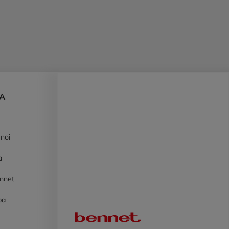
DA
 noi
à
ennet
pa
Logo Bennet