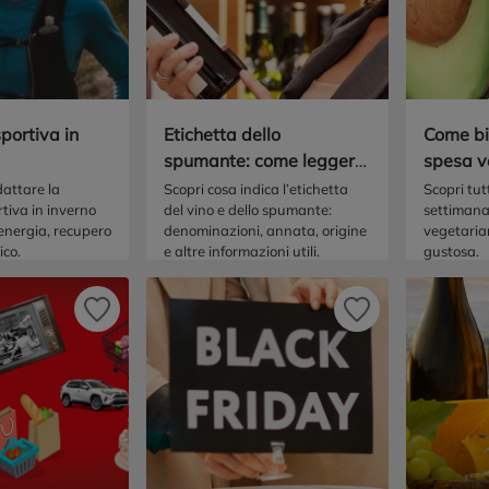
portiva in
Etichetta dello
Come bi
spumante: come leggerla
spesa v
e cosa indica
attare la
Scopri cosa indica l’etichetta
Scopri tutt
rtiva in inverno
del vino e dello spumante:
settimana
energia, recupero
denominazioni, annata, origine
vegetaria
ico.
e altre informazioni utili.
gustosa.