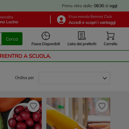
Primo ritiro dalle:
08:30
di
oggi
Il tuo mondo Bennet Club
Vendita
no Lucino
Accedi e scopri i vantaggi
Cerca
Lista dei preferiti
Fasce Disponibili
Carrello
 RIENTRO A SCUOLA.
Ordina per