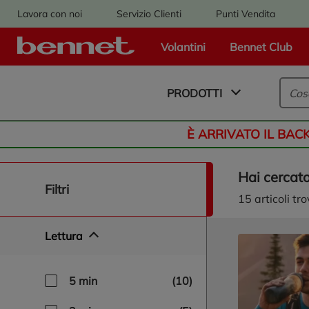
Lavora con noi
Servizio Clienti
Punti Vendita
Volantini
Bennet Club
Logo Bennet - Torna alla homepage
PRODOTTI
È ARRIVATO IL BAC
Hai cercat
naviga/filtra
filtri
15
articoli tro
Lettura
5 min
(10)