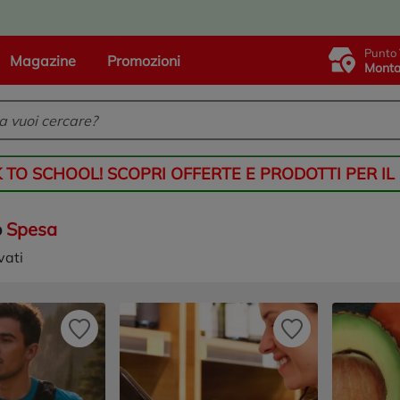
Punto 
Magazine
Promozioni
Monta
K TO SCHOOL! SCOPRI OFFERTE E PRODOTTI PER IL
o
Spesa
vati