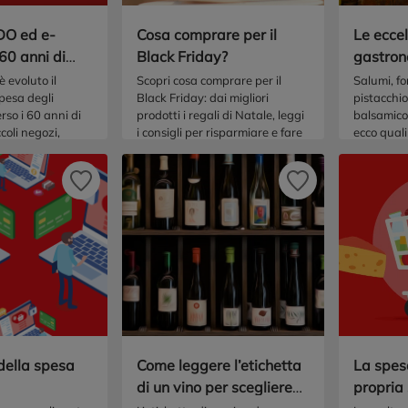
DO ed e-
Cosa comprare per il
Le ecce
0 anni di
Black Friday?
gastron
lia
più fam
è evoluto il
Scopri cosa comprare per il
Salumi, fo
spesa degli
Black Friday: dai migliori
pistacchio
erso i 60 anni di
prodotti i regali di Natale, leggi
balsamico 
coli negozi,
i consigli per risparmiare e fare
ecco quali
innovazioni
scorta con le offerte più
gastronom
vantaggiose!
famose all
 della spesa
Come leggere l’etichetta
La spesa
di un vino per scegliere
propria 