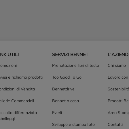
INK UTILI
SERVIZI BENNET
L'AZIEN
romozioni
Prenotazione libri di testo
Chi siamo
visi e richiamo prodotti
Too Good To Go
Lavora con
ndizioni di Vendita
Bennetdrive
Sostenibilit
allerie Commerciali
Bennet a casa
Prodotti B
accolta differenziata
Everli
Area Stam
ballaggi
Sviluppo e stampa foto
Contatti