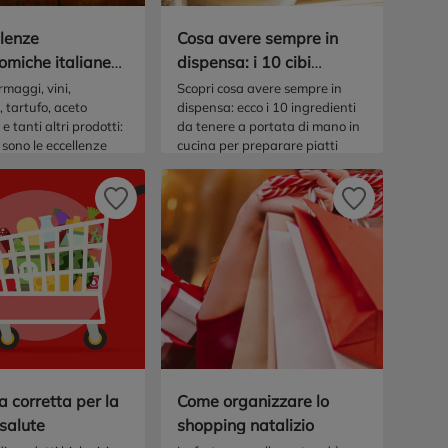
llenze
Cosa avere sempre in
omiche italiane
dispensa: i 10 cibi
ose nel mondo
essenziali
rmaggi, vini,
Scopri cosa avere sempre in
, tartufo, aceto
dispensa: ecco i 10 ingredienti
e tanti altri prodotti:
da tenere a portata di mano in
 sono le eccellenze
cucina per preparare piatti
iche italiane più
deliziosi anche all’ultimo
’estero.
minuto!
 corretta per la
Come organizzare lo
salute
shopping natalizio