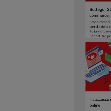
Bottega, G
commerce: 6
spesa in Ita
Scopri come si 
carrello della 
italiani attrav
Bennet, tra pic
ipermercati e 
tecnologiche
Il successo
online