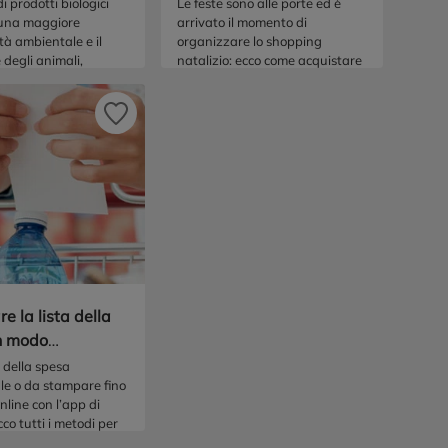
i prodotti biologici
Le feste sono alle porte ed è
 una maggiore
arrivato il momento di
ità ambientale e il
organizzare lo shopping
degli animali,
natalizio: ecco come acquistare
do così a un ciclo
addobbi, regali e l’occorrente
 più rispettoso e
per il pranzo di Natale!
le.
e la lista della
n modo
ente
a della spesa
le o da stampare fino
online con l’app di
co tutti i metodi per
re mai nulla.