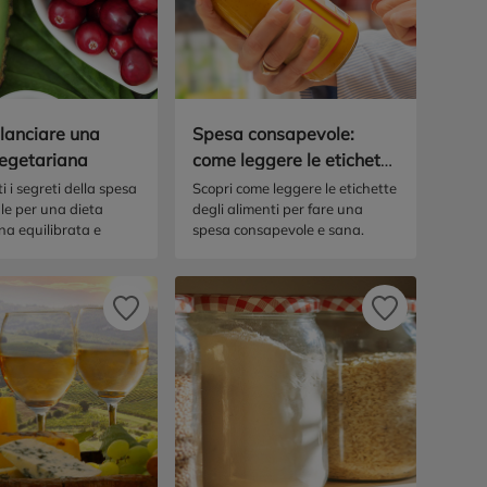
lanciare una
Spesa consapevole:
egetariana
come leggere le etichette
alimentari e scegliere
i i segreti della spesa
Scopri come leggere le etichette
le per una dieta
degli alimenti per fare una
bene
na equilibrata e
spesa consapevole e sana.