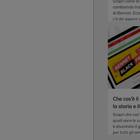
Scopri come la
cambiando tram
di Bennet. Ecc
c’è da sapere s
degli acquisti 
in Italia e nel
Che cos’è il
la storia e i
Scopri che cos’
quali sono le s
è diventato il 
per tutti gli a
shopping.