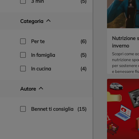
3 min
(5)
Categoria
Nutrizione s
per te
(6)
inverno
Scopri come ad
in famiglia
(5)
nutrizione spo
per sostenere 
in cucina
(4)
e benessere fis
Autore
bennet ti consiglia
(15)