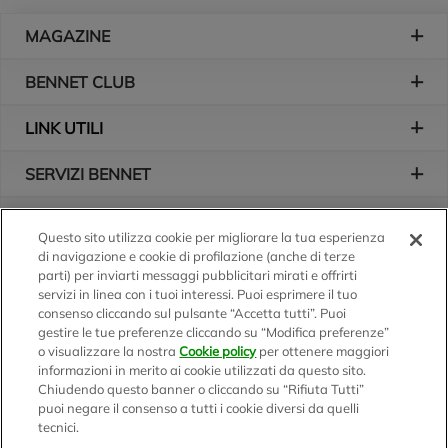
Piè di pagina
MAGAZINE
BENNET CLUB
LINK UTILI
SERVIZI BENNET
L'AZIENDA
Questo sito utilizza cookie per migliorare la tua esperienza
di navigazione e cookie di profilazione (anche di terze
Logo Bennet
Seguici sui nostri canali
parti) per inviarti messaggi pubblicitari mirati e offrirti
servizi in linea con i tuoi interessi. Puoi esprimere il tuo
consenso cliccando sul pulsante “Accetta tutti”. Puoi
gestire le tue preferenze cliccando su “Modifica preferenze”
o visualizzare la nostra
Cookie policy
per ottenere maggiori
Scarica l'app
informazioni in merito ai cookie utilizzati da questo sito.
Chiudendo questo banner o cliccando su “Rifiuta Tutti”
puoi negare il consenso a tutti i cookie diversi da quelli
tecnici.