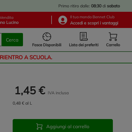
Primo ritiro dalle:
08:30
di
sabato
Il tuo mondo Bennet Club
Vendita
no Lucino
Accedi e scopri i vantaggi
Cerca
Lista dei preferiti
Fasce Disponibili
Carrello
 RIENTRO A SCUOLA.
1,45 €
IVA inclusa
0,48 € al L
Aggiungi al carrello