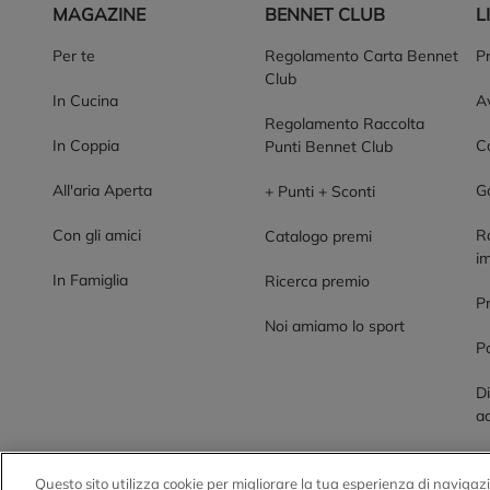
MAGAZINE
BENNET CLUB
L
Per te
Regolamento Carta Bennet
P
Club
In Cucina
Av
Regolamento Raccolta
In Coppia
Co
Punti Bennet Club
All'aria Aperta
G
+ Punti + Sconti
Con gli amici
R
Catalogo premi
im
In Famiglia
Ricerca premio
P
Noi amiamo lo sport
Po
Di
ac
Questo sito utilizza cookie per migliorare la tua esperienza di navigazi