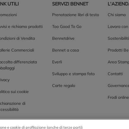
INK UTILI
SERVIZI BENNET
L'AZIEN
romozioni
Prenotazione libri di testo
Chi siamo
visi e richiamo prodotti
Too Good To Go
Lavora con
ndizioni di Vendita
Bennetdrive
Sostenibilit
allerie Commerciali
Bennet a casa
Prodotti B
accolta differenziata
Everli
Area Stam
ballaggi
Sviluppo e stampa foto
Contatti
rivacy
Carte regalo
Governanc
litica sui cookie
Frodi onlin
chiarazione di
cessibilità
one e cookie di profilazione (anche di terze parti)