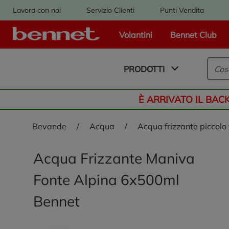
Lavora con noi
Servizio Clienti
Punti Vendita
Volantini
Bennet Club
Logo Bennet - Torna alla homepage
PRODOTTI
È ARRIVATO IL BAC
bevande
/
acqua
/
acqua frizzante piccolo
Acqua Frizzante Maniva
Fonte Alpina 6x500ml
Bennet