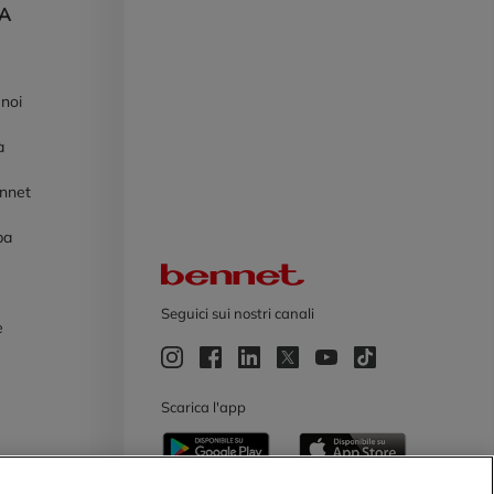
DA
 noi
à
ennet
pa
Logo Bennet
Seguici sui nostri canali
e
e
Scarica l'app